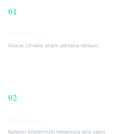
01
Bağlantıyı aç
Güncel Ultrabet erişim adresine ilerleyin.
02
Oturum aç
Kullanıcı bilgilerinizle hesabınıza giriş yapın.