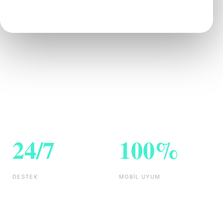
24/7
100%
DESTEK
MOBIL UYUM