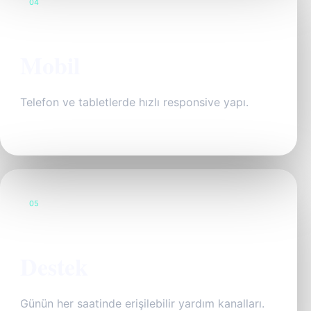
04
Mobil
Telefon ve tabletlerde hızlı responsive yapı.
05
Destek
Günün her saatinde erişilebilir yardım kanalları.