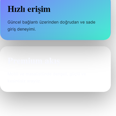
Hızlı erişim
Güncel bağlantı üzerinden doğrudan ve sade
giriş deneyimi.
Premium akış
Mobil ve masaüstünde dengeli, güçlü ve
kesintisiz arayüz.