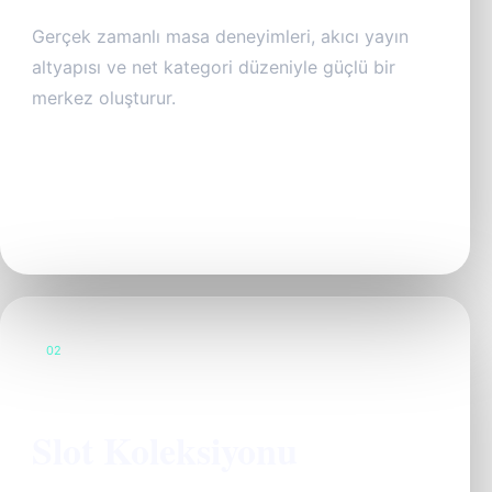
Gerçek zamanlı masa deneyimleri, akıcı yayın
altyapısı ve net kategori düzeniyle güçlü bir
merkez oluşturur.
02
Slot Koleksiyonu