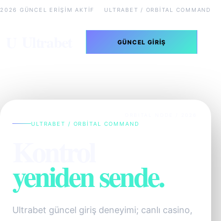
2026 GÜNCEL ERIŞIM AKTIF
ULTRABET / ORBITAL COMMAND
Ultrabet
U
GÜNCEL GIRIŞ
ULTRABET / ORBITAL COMMAND
Kontrol
yeniden sende.
Ultrabet güncel giriş deneyimi; canlı casino,