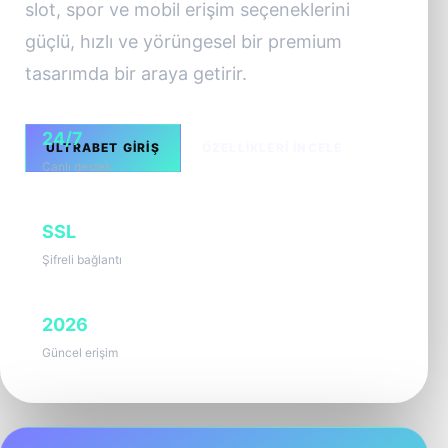
slot, spor ve mobil erişim seçeneklerini
güçlü, hızlı ve yörüngesel bir premium
tasarımda bir araya getirir.
24/7
ULTRABET GIRIŞ
ÖZELLIKLERI İNCELE
Canlı destek
SSL
Şifreli bağlantı
2026
Güncel erişim