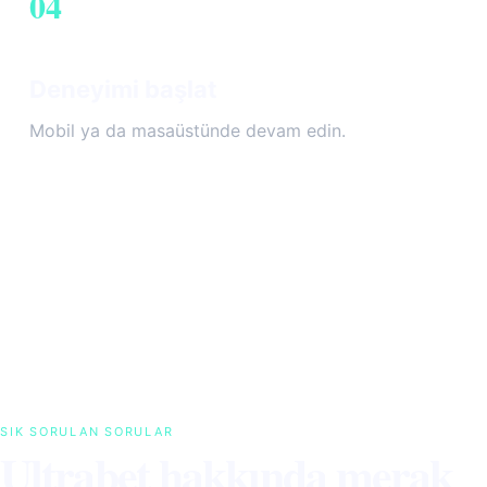
04
Deneyimi başlat
Mobil ya da masaüstünde devam edin.
SIK SORULAN SORULAR
Ultrabet hakkında merak