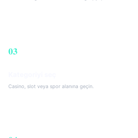
03
Kategoriyi seç
Casino, slot veya spor alanına geçin.