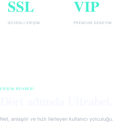
SSL
VIP
GÜVENLI ERIŞIM
PREMIUM DENEYIM
ERIŞIM REHBERI
Dört adımda Ultrabet.
Net, anlaşılır ve hızlı ilerleyen kullanıcı yolculuğu.