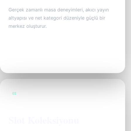
Gerçek zamanlı masa deneyimleri, akıcı yayın
altyapısı ve net kategori düzeniyle güçlü bir
merkez oluşturur.
02
Slot Koleksiyonu