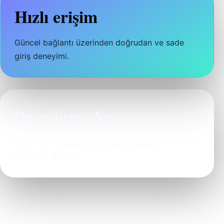
Hızlı erişim
Güncel bağlantı üzerinden doğrudan ve sade
giriş deneyimi.
Premium akış
Mobil ve masaüstünde dengeli, güçlü ve
kesintisiz arayüz.