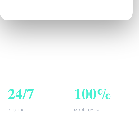
24/7
100%
DESTEK
MOBIL UYUM