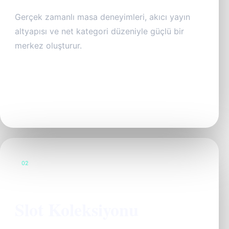
Gerçek zamanlı masa deneyimleri, akıcı yayın
altyapısı ve net kategori düzeniyle güçlü bir
merkez oluşturur.
02
Slot Koleksiyonu