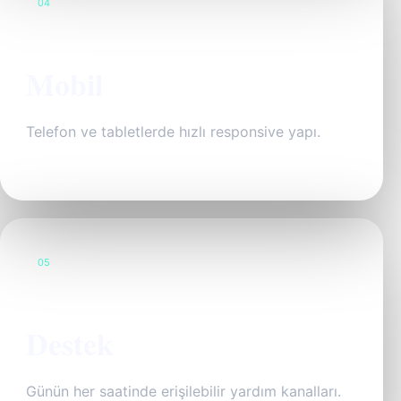
04
Mobil
Telefon ve tabletlerde hızlı responsive yapı.
05
Destek
Günün her saatinde erişilebilir yardım kanalları.