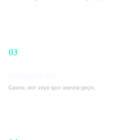
03
Kategoriyi seç
Casino, slot veya spor alanına geçin.