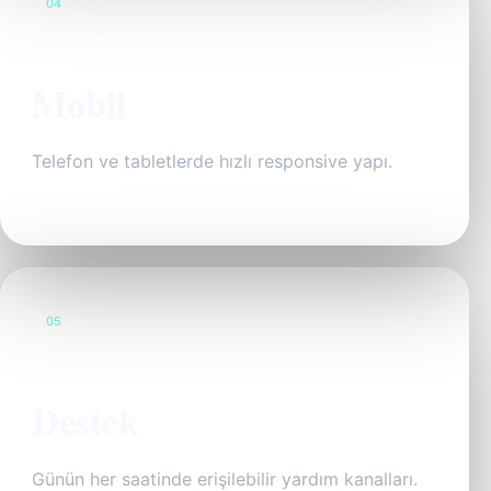
04
Mobil
Telefon ve tabletlerde hızlı responsive yapı.
05
Destek
Günün her saatinde erişilebilir yardım kanalları.