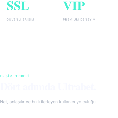
SSL
VIP
GÜVENLI ERIŞIM
PREMIUM DENEYIM
ERIŞIM REHBERI
Dört adımda Ultrabet.
Net, anlaşılır ve hızlı ilerleyen kullanıcı yolculuğu.