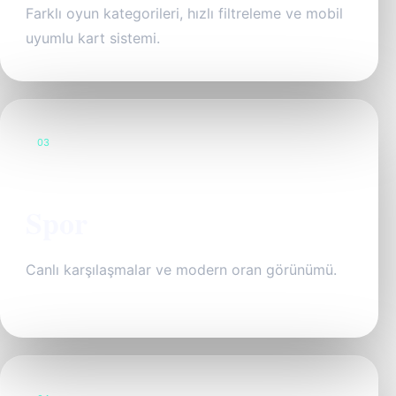
Farklı oyun kategorileri, hızlı filtreleme ve mobil
uyumlu kart sistemi.
03
Spor
Canlı karşılaşmalar ve modern oran görünümü.