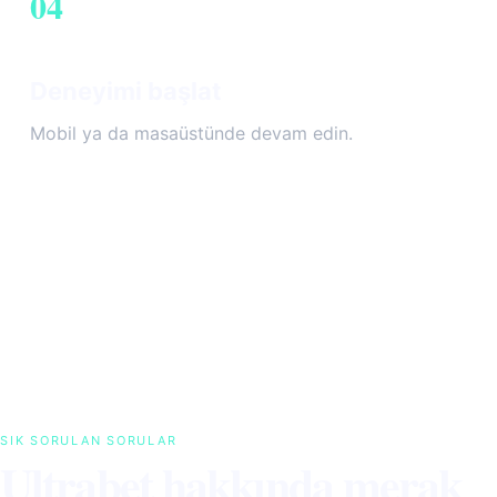
04
Deneyimi başlat
Mobil ya da masaüstünde devam edin.
SIK SORULAN SORULAR
Ultrabet hakkında merak