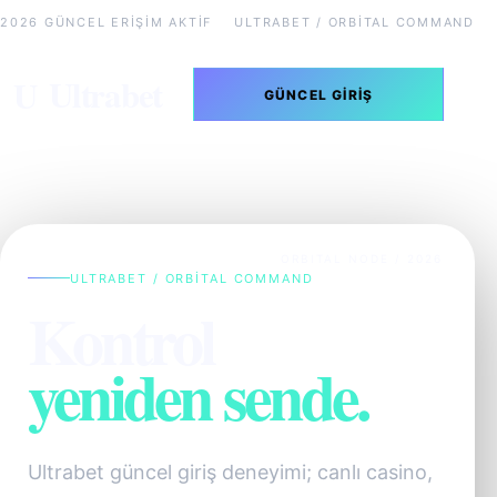
2026 GÜNCEL ERIŞIM AKTIF
ULTRABET / ORBITAL COMMAND
Ultrabet
U
GÜNCEL GIRIŞ
ULTRABET / ORBITAL COMMAND
Kontrol
yeniden sende.
Ultrabet güncel giriş deneyimi; canlı casino,