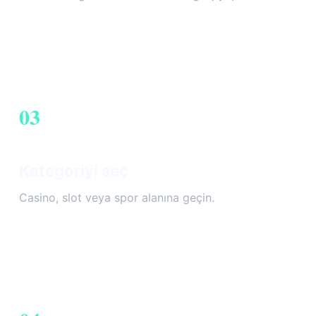
03
Kategoriyi seç
Casino, slot veya spor alanına geçin.