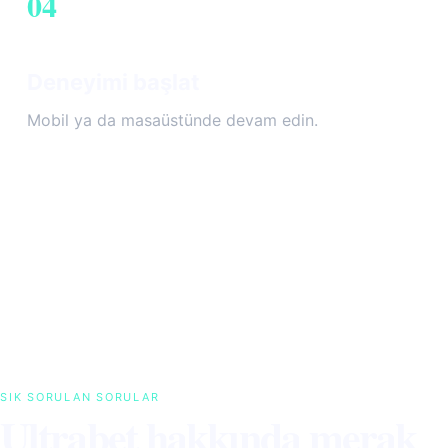
04
Deneyimi başlat
Mobil ya da masaüstünde devam edin.
SIK SORULAN SORULAR
Ultrabet hakkında merak