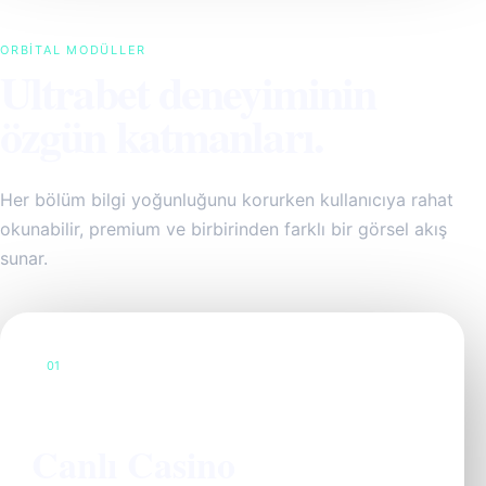
ORBITAL MODÜLLER
Ultrabet deneyiminin
özgün katmanları.
Her bölüm bilgi yoğunluğunu korurken kullanıcıya rahat
okunabilir, premium ve birbirinden farklı bir görsel akış
sunar.
01
Canlı Casino