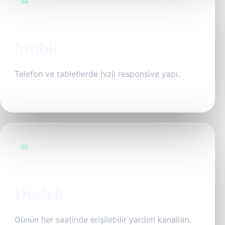
04
Mobil
Telefon ve tabletlerde hızlı responsive yapı.
05
Destek
Günün her saatinde erişilebilir yardım kanalları.