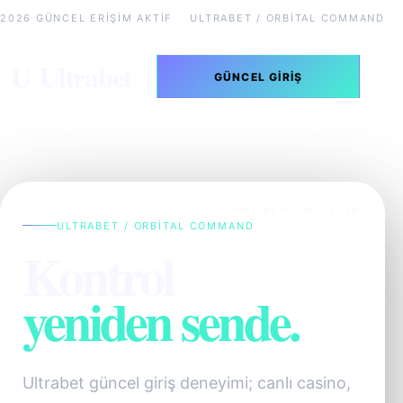
2026 GÜNCEL ERIŞIM AKTIF
ULTRABET / ORBITAL COMMAND
Ultrabet
U
GÜNCEL GIRIŞ
ULTRABET / ORBITAL COMMAND
Kontrol
yeniden sende.
Ultrabet güncel giriş deneyimi; canlı casino,