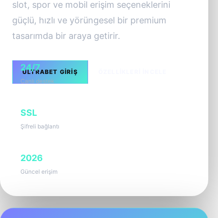
slot, spor ve mobil erişim seçeneklerini
güçlü, hızlı ve yörüngesel bir premium
tasarımda bir araya getirir.
24/7
ULTRABET GIRIŞ
ÖZELLIKLERI İNCELE
Canlı destek
SSL
Şifreli bağlantı
2026
Güncel erişim