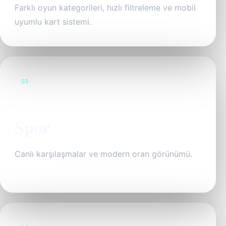
Farklı oyun kategorileri, hızlı filtreleme ve mobil
uyumlu kart sistemi.
03
Spor
Canlı karşılaşmalar ve modern oran görünümü.