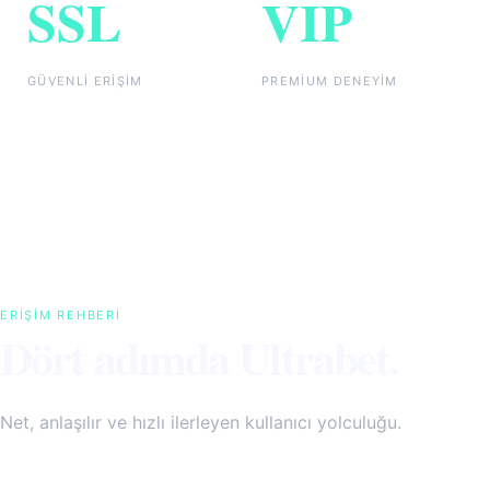
SSL
VIP
GÜVENLI ERIŞIM
PREMIUM DENEYIM
ERIŞIM REHBERI
Dört adımda Ultrabet.
Net, anlaşılır ve hızlı ilerleyen kullanıcı yolculuğu.