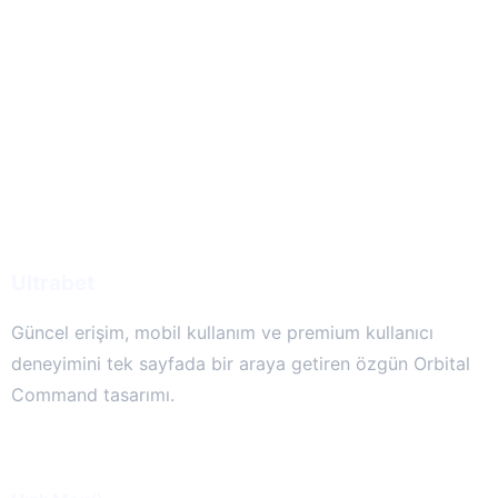
Ultrabet
Güncel erişim, mobil kullanım ve premium kullanıcı
deneyimini tek sayfada bir araya getiren özgün Orbital
Command tasarımı.