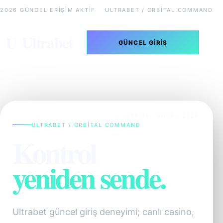
2026 GÜNCEL ERIŞIM AKTIF
ULTRABET / ORBITAL COMMAND
Ultrabet
U
GÜNCEL GIRIŞ
ULTRABET / ORBITAL COMMAND
Kontrol
yeniden sende.
Ultrabet güncel giriş deneyimi; canlı casino,