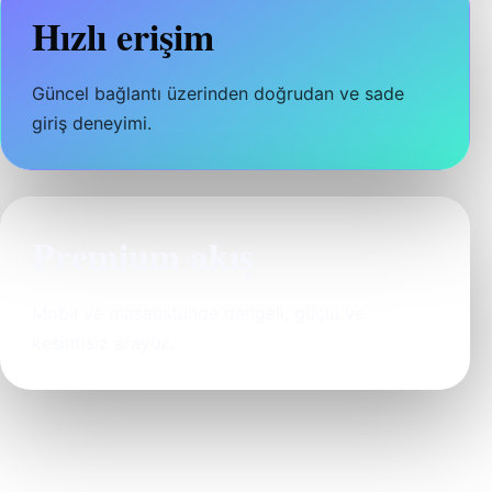
Hızlı erişim
Güncel bağlantı üzerinden doğrudan ve sade
giriş deneyimi.
Premium akış
Mobil ve masaüstünde dengeli, güçlü ve
kesintisiz arayüz.