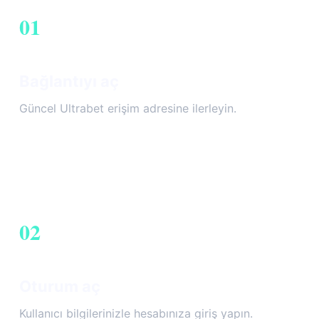
01
Bağlantıyı aç
Güncel Ultrabet erişim adresine ilerleyin.
02
Oturum aç
Kullanıcı bilgilerinizle hesabınıza giriş yapın.