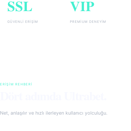
SSL
VIP
GÜVENLI ERIŞIM
PREMIUM DENEYIM
ERIŞIM REHBERI
Dört adımda Ultrabet.
Net, anlaşılır ve hızlı ilerleyen kullanıcı yolculuğu.