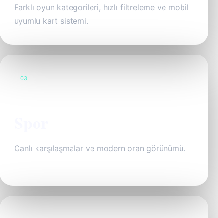
Farklı oyun kategorileri, hızlı filtreleme ve mobil
uyumlu kart sistemi.
03
Spor
Canlı karşılaşmalar ve modern oran görünümü.