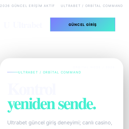
2026 GÜNCEL ERIŞIM AKTIF
ULTRABET / ORBITAL COMMAND
Ultrabet
U
GÜNCEL GIRIŞ
ULTRABET / ORBITAL COMMAND
Kontrol
yeniden sende.
Ultrabet güncel giriş deneyimi; canlı casino,