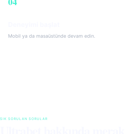
04
Deneyimi başlat
Mobil ya da masaüstünde devam edin.
SIK SORULAN SORULAR
Ultrabet hakkında merak