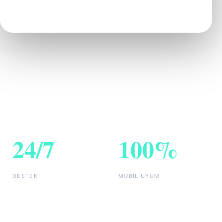
24/7
100%
DESTEK
MOBIL UYUM