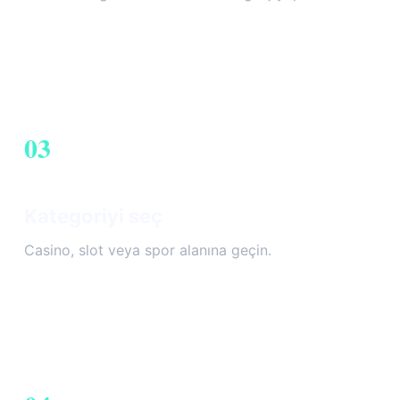
03
Kategoriyi seç
Casino, slot veya spor alanına geçin.