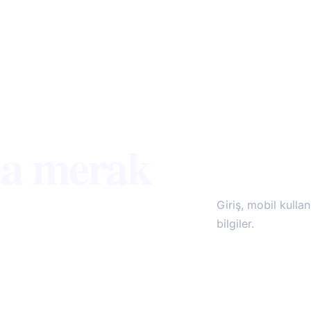
da merak
Giriş, mobil kullan
bilgiler.