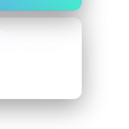
kış
 dengeli, güçlü ve kesintisiz