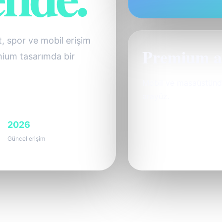
t, spor ve mobil erişim
Premium a
emium tasarımda bir
Mobil ve masaüstünde
arayüz.
2026
Güncel erişim