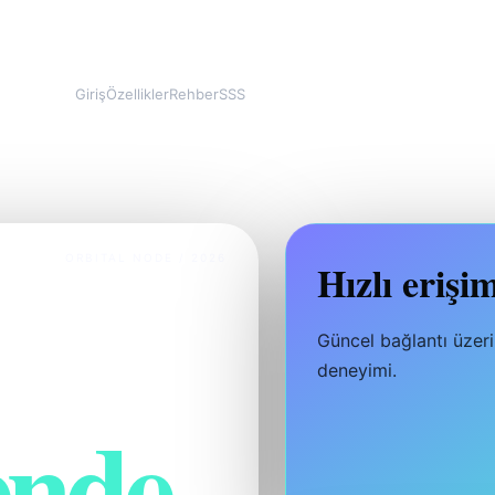
Giriş
Özellikler
Rehber
SSS
Hızlı erişi
Güncel bağlantı üzer
deneyimi.
ende.