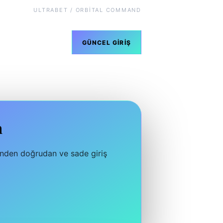
ULTRABET / ORBITAL COMMAND
GÜNCEL GIRIŞ
m
inden doğrudan ve sade giriş