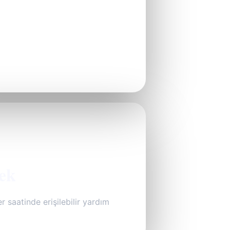
ek
 saatinde erişilebilir yardım