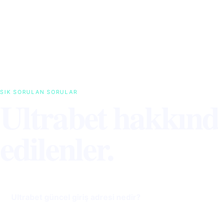
SIK SORULAN SORULAR
Ultrabet hakkın
edilenler.
Ultrabet güncel giriş adresi nedir?