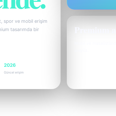
t, spor ve mobil erişim
Premium a
emium tasarımda bir
Mobil ve masaüstünde
arayüz.
2026
Güncel erişim