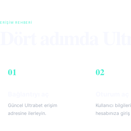
ERIŞIM REHBERI
Dört adımda Ultr
01
02
Bağlantıyı aç
Oturum aç
Güncel Ultrabet erişim
Kullanıcı bilgiler
adresine ilerleyin.
hesabınıza giriş