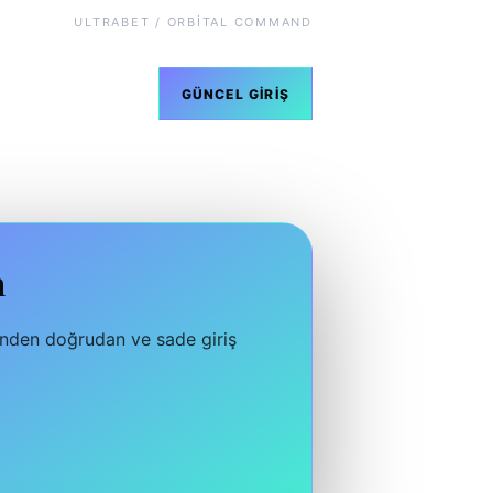
ULTRABET / ORBITAL COMMAND
GÜNCEL GIRIŞ
m
inden doğrudan ve sade giriş