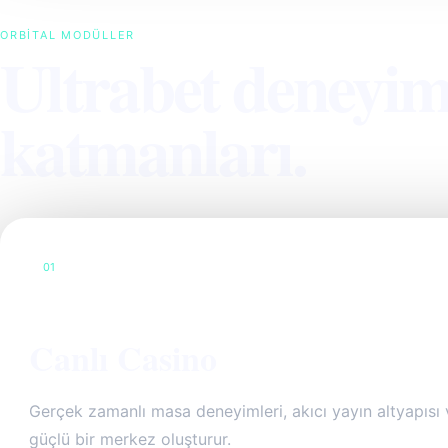
ORBITAL MODÜLLER
Ultrabet deneyim
katmanları.
01
Canlı Casino
Gerçek zamanlı masa deneyimleri, akıcı yayın altyapısı 
güçlü bir merkez oluşturur.