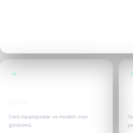
03
Spor
M
Canlı karşılaşmalar ve modern oran
Te
görünümü.
ya