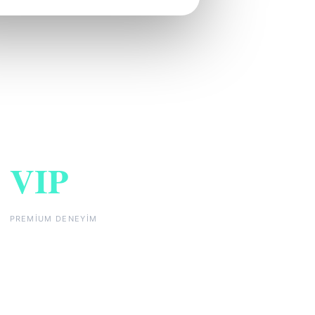
VIP
PREMIUM DENEYIM