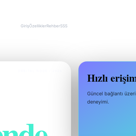
Giriş
Özellikler
Rehber
SSS
Hızlı erişi
Güncel bağlantı üzer
deneyimi.
ende.