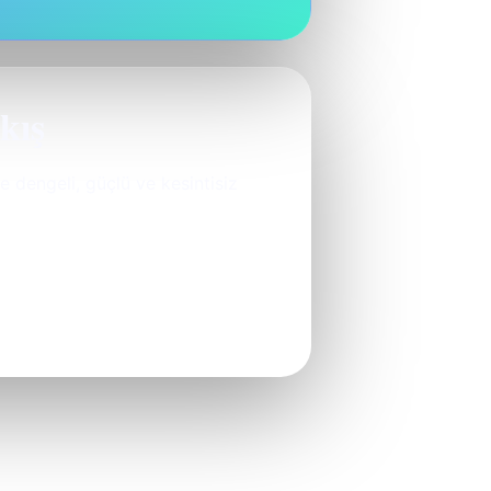
kış
 dengeli, güçlü ve kesintisiz