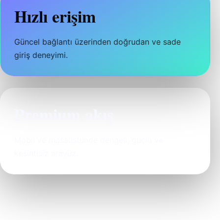
Hızlı erişim
Güncel bağlantı üzerinden doğrudan ve sade
giriş deneyimi.
Premium akış
Mobil ve masaüstünde dengeli, güçlü ve
kesintisiz arayüz.