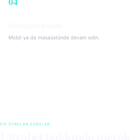
04
Deneyimi başlat
Mobil ya da masaüstünde devam edin.
SIK SORULAN SORULAR
Ultrabet hakkında merak