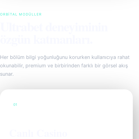
ORBITAL MODÜLLER
Ultrabet deneyiminin
özgün katmanları.
Her bölüm bilgi yoğunluğunu korurken kullanıcıya rahat
okunabilir, premium ve birbirinden farklı bir görsel akış
sunar.
01
Canlı Casino