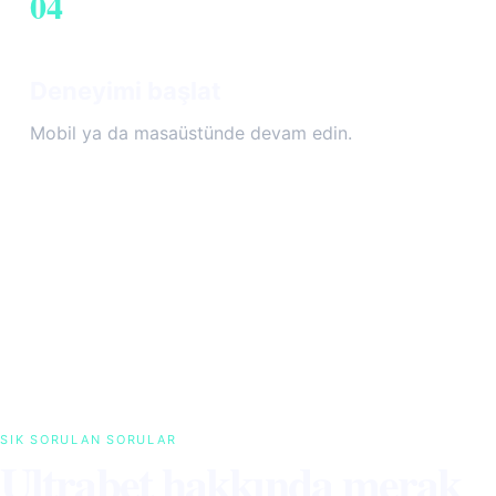
04
Deneyimi başlat
Mobil ya da masaüstünde devam edin.
SIK SORULAN SORULAR
Ultrabet hakkında merak