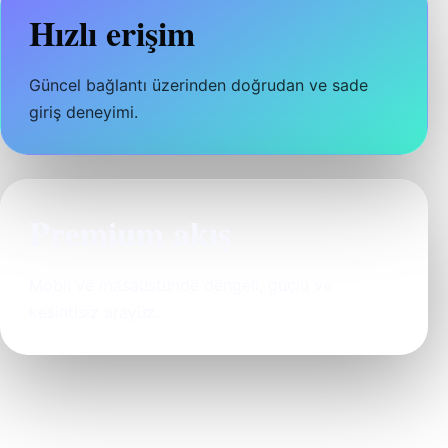
Hızlı erişim
Güncel bağlantı üzerinden doğrudan ve sade
giriş deneyimi.
Premium akış
Mobil ve masaüstünde dengeli, güçlü ve
kesintisiz arayüz.