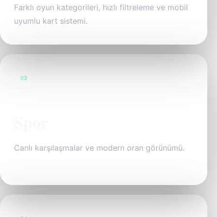
Farklı oyun kategorileri, hızlı filtreleme ve mobil
uyumlu kart sistemi.
03
Spor
Canlı karşılaşmalar ve modern oran görünümü.