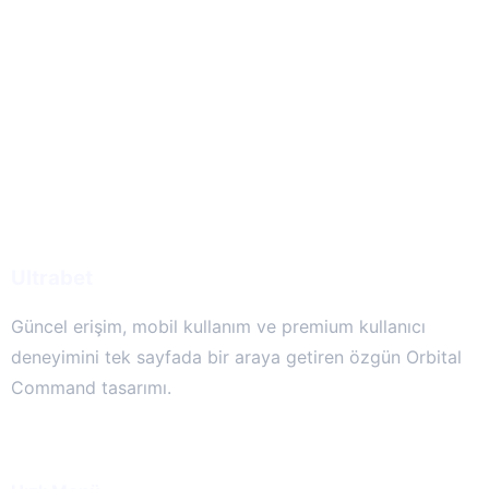
Ultrabet
Güncel erişim, mobil kullanım ve premium kullanıcı
deneyimini tek sayfada bir araya getiren özgün Orbital
Command tasarımı.