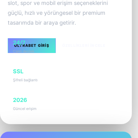
slot, spor ve mobil erişim seçeneklerini
güçlü, hızlı ve yörüngesel bir premium
tasarımda bir araya getirir.
24/7
ULTRABET GIRIŞ
ÖZELLIKLERI İNCELE
Canlı destek
SSL
Şifreli bağlantı
2026
Güncel erişim