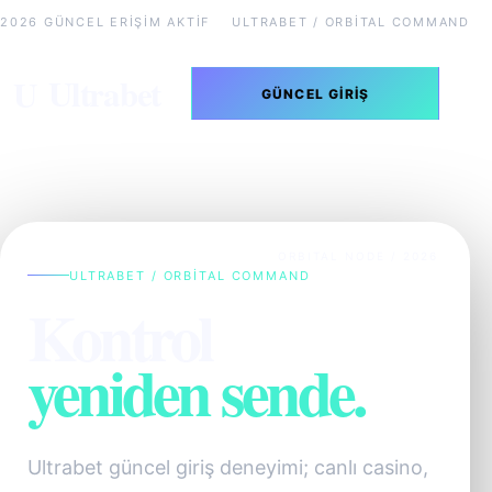
2026 GÜNCEL ERIŞIM AKTIF
ULTRABET / ORBITAL COMMAND
Ultrabet
U
GÜNCEL GIRIŞ
ULTRABET / ORBITAL COMMAND
Kontrol
yeniden sende.
Ultrabet güncel giriş deneyimi; canlı casino,