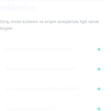
edilenler.
Giriş, mobil kullanım ve erişim süreçleriyle ilgili temel
bilgiler.
Ultrabet güncel giriş adresi nedir?
Ultrabet mobil cihazlarda çalışır mı?
Giriş sırasında neye dikkat etmeliyim?
Canlı destek mevcut mu?