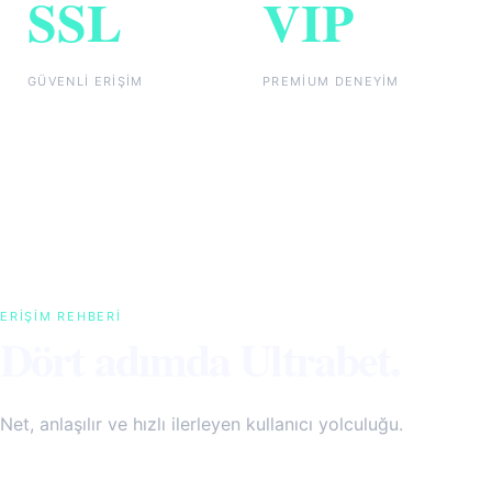
SSL
VIP
GÜVENLI ERIŞIM
PREMIUM DENEYIM
ERIŞIM REHBERI
Dört adımda Ultrabet.
Net, anlaşılır ve hızlı ilerleyen kullanıcı yolculuğu.