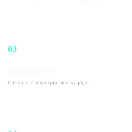
03
Kategoriyi seç
Casino, slot veya spor alanına geçin.