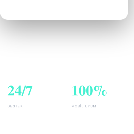
24/7
100%
DESTEK
MOBIL UYUM