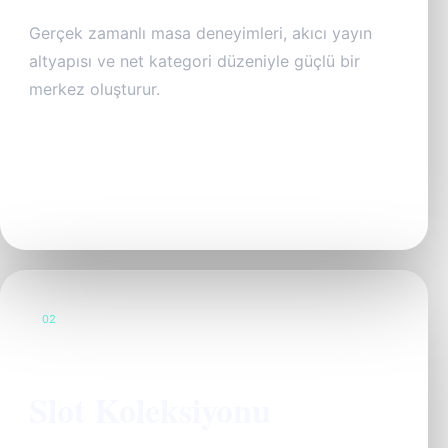
Gerçek zamanlı masa deneyimleri, akıcı yayın
altyapısı ve net kategori düzeniyle güçlü bir
merkez oluşturur.
02
Slot Koleksiyonu