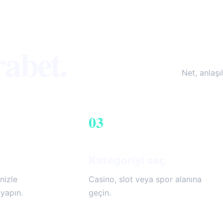
abet.
Net, anlaşıl
03
Kategoriyi seç
inizle
Casino, slot veya spor alanına
 yapın.
geçin.