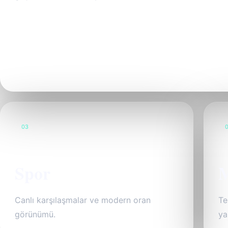
03
Spor
M
Canlı karşılaşmalar ve modern oran
Te
görünümü.
ya