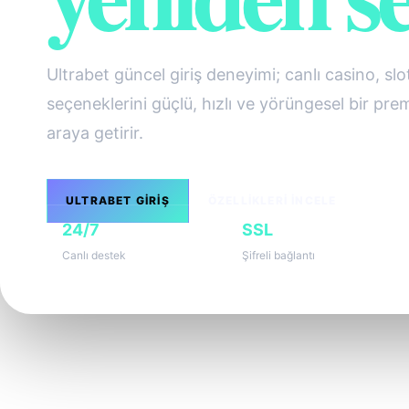
Ultrabet güncel giriş deneyimi; canlı casino, slo
seçeneklerini güçlü, hızlı ve yörüngesel bir pr
araya getirir.
ULTRABET GIRIŞ
ÖZELLIKLERI İNCELE
24/7
SSL
Canlı destek
Şifreli bağlantı