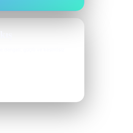
kış
 dengeli, güçlü ve kesintisiz