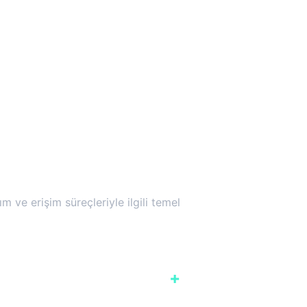
ım ve erişim süreçleriyle ilgili temel