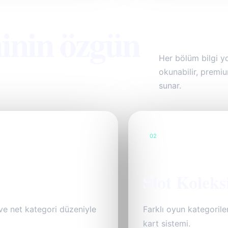
inin özgün
Her bölüm bilgi y
okunabilir, premiu
sunar.
02
Slot Koleks
ve net kategori düzeniyle
Farklı oyun kategoriler
kart sistemi.