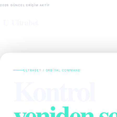
2026 GÜNCEL ERIŞIM AKTIF
Ultrabet
U
ULTRABET / ORBITAL COMMAND
Kontrol
yeniden s