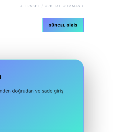
ULTRABET / ORBITAL COMMAND
GÜNCEL GIRIŞ
m
inden doğrudan ve sade giriş