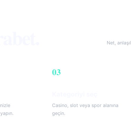
abet.
Net, anlaşıl
03
Kategoriyi seç
inizle
Casino, slot veya spor alanına
 yapın.
geçin.