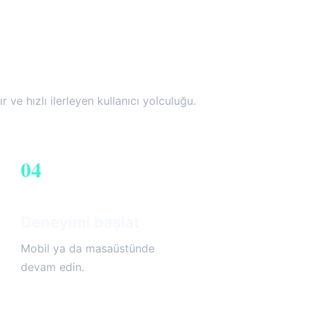
ır ve hızlı ilerleyen kullanıcı yolculuğu.
04
Deneyimi başlat
Mobil ya da masaüstünde
devam edin.