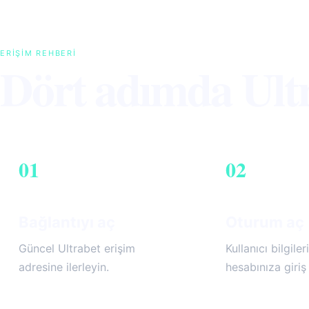
ERIŞIM REHBERI
Dört adımda Ultr
01
02
Bağlantıyı aç
Oturum aç
Güncel Ultrabet erişim
Kullanıcı bilgiler
adresine ilerleyin.
hesabınıza giriş