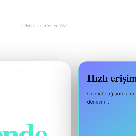
Giriş
Özellikler
Rehber
SSS
Hızlı erişi
Güncel bağlantı üzer
deneyimi.
ende.