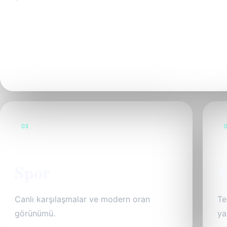
03
Spor
M
Canlı karşılaşmalar ve modern oran
Te
görünümü.
ya