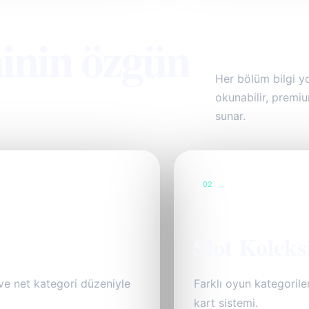
inin özgün
Her bölüm bilgi y
okunabilir, premiu
sunar.
02
Slot Koleks
ve net kategori düzeniyle
Farklı oyun kategoriler
kart sistemi.