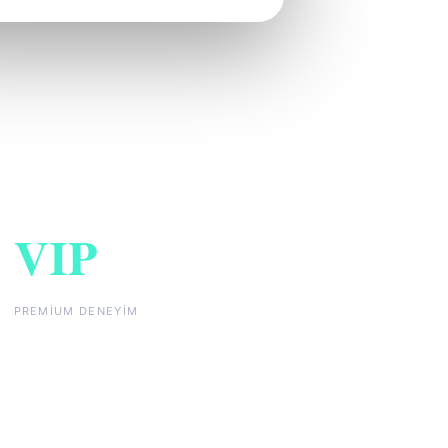
VIP
PREMIUM DENEYIM