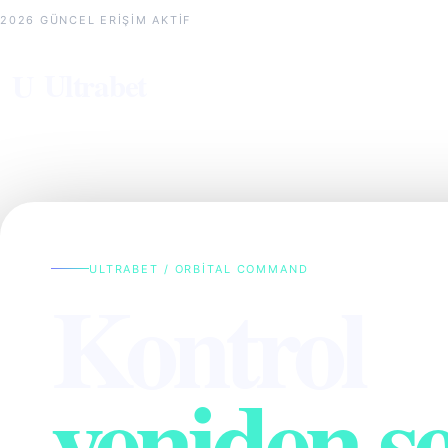
2026 GÜNCEL ERIŞIM AKTIF
Ultrabet
U
ULTRABET / ORBITAL COMMAND
Kontrol
yeniden s