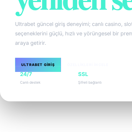
Ultrabet güncel giriş deneyimi; canlı casino, slo
seçeneklerini güçlü, hızlı ve yörüngesel bir pr
araya getirir.
ULTRABET GIRIŞ
ÖZELLIKLERI İNCELE
24/7
SSL
Canlı destek
Şifreli bağlantı