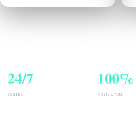
24/7
100%
DESTEK
MOBIL UYUM