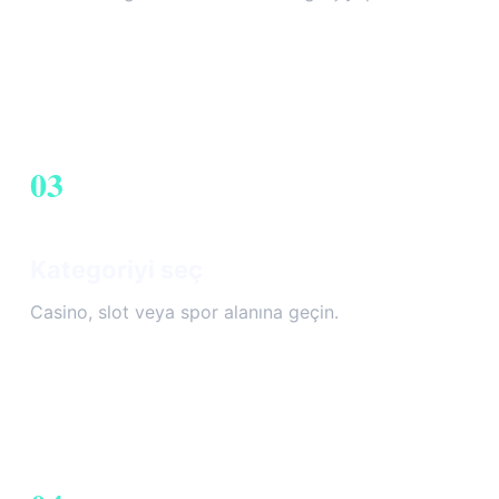
03
Kategoriyi seç
Casino, slot veya spor alanına geçin.