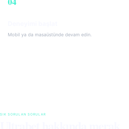
04
Deneyimi başlat
Mobil ya da masaüstünde devam edin.
SIK SORULAN SORULAR
Ultrabet hakkında merak