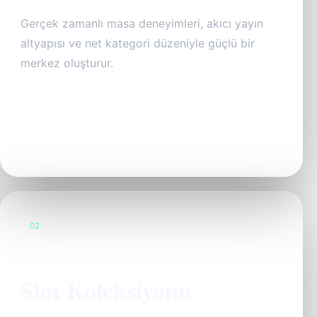
Gerçek zamanlı masa deneyimleri, akıcı yayın
altyapısı ve net kategori düzeniyle güçlü bir
merkez oluşturur.
02
Slot Koleksiyonu