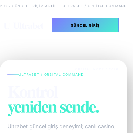
2026 GÜNCEL ERIŞIM AKTIF
ULTRABET / ORBITAL COMMAND
Ultrabet
U
GÜNCEL GIRIŞ
ULTRABET / ORBITAL COMMAND
Kontrol
yeniden sende.
Ultrabet güncel giriş deneyimi; canlı casino,