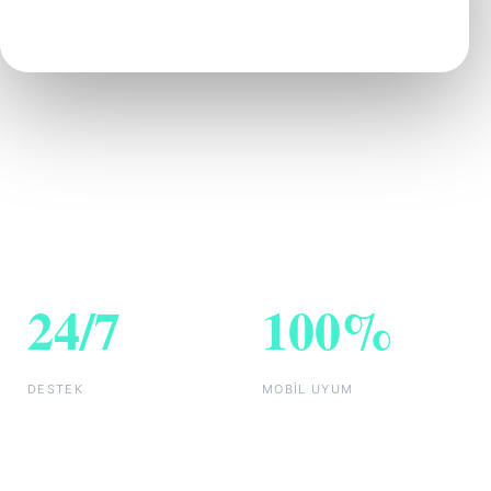
24/7
100%
DESTEK
MOBIL UYUM