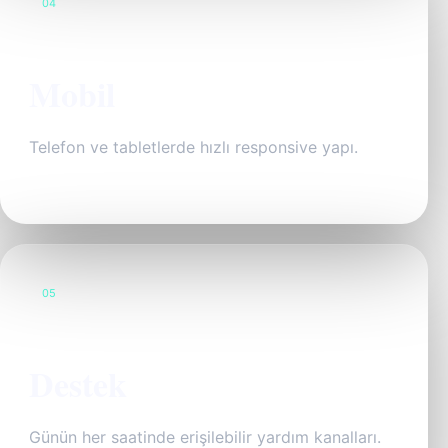
04
Mobil
Telefon ve tabletlerde hızlı responsive yapı.
05
Destek
Günün her saatinde erişilebilir yardım kanalları.