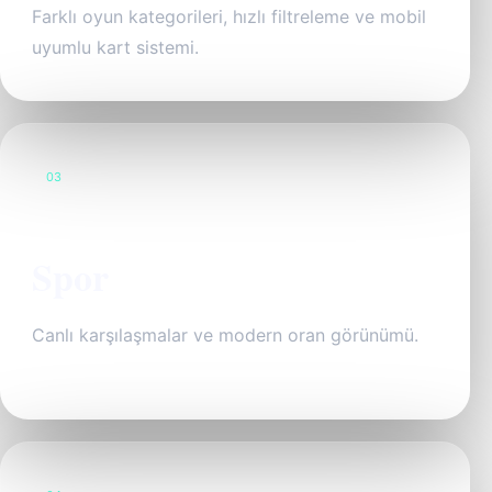
Farklı oyun kategorileri, hızlı filtreleme ve mobil
uyumlu kart sistemi.
03
Spor
Canlı karşılaşmalar ve modern oran görünümü.