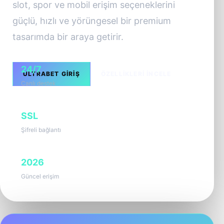
slot, spor ve mobil erişim seçeneklerini
güçlü, hızlı ve yörüngesel bir premium
tasarımda bir araya getirir.
24/7
ULTRABET GIRIŞ
ÖZELLIKLERI İNCELE
Canlı destek
SSL
Şifreli bağlantı
2026
Güncel erişim