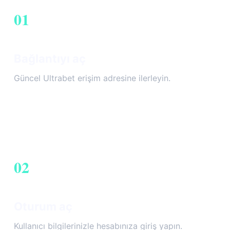
01
Bağlantıyı aç
Güncel Ultrabet erişim adresine ilerleyin.
02
Oturum aç
Kullanıcı bilgilerinizle hesabınıza giriş yapın.