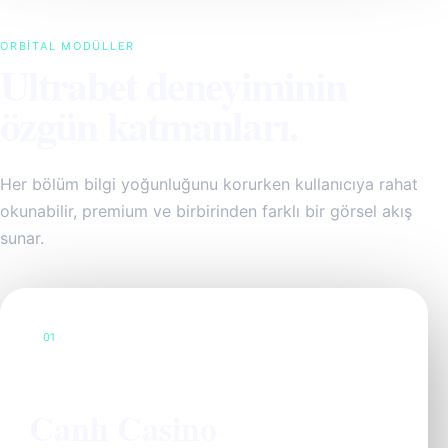
ORBITAL MODÜLLER
Ultrabet deneyiminin
özgün katmanları.
Her bölüm bilgi yoğunluğunu korurken kullanıcıya rahat
okunabilir, premium ve birbirinden farklı bir görsel akış
sunar.
01
Canlı Casino