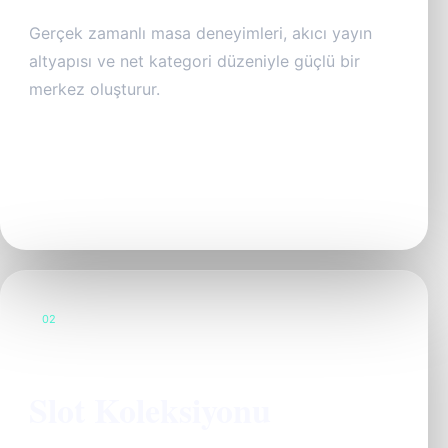
Gerçek zamanlı masa deneyimleri, akıcı yayın
altyapısı ve net kategori düzeniyle güçlü bir
merkez oluşturur.
02
Slot Koleksiyonu