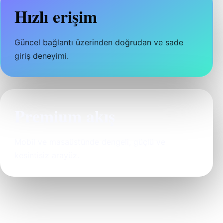
Hızlı erişim
Güncel bağlantı üzerinden doğrudan ve sade
giriş deneyimi.
Premium akış
Mobil ve masaüstünde dengeli, güçlü ve
kesintisiz arayüz.