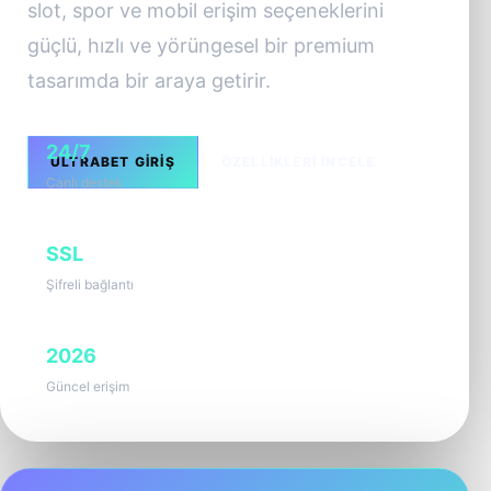
slot, spor ve mobil erişim seçeneklerini
güçlü, hızlı ve yörüngesel bir premium
tasarımda bir araya getirir.
24/7
ULTRABET GIRIŞ
ÖZELLIKLERI İNCELE
Canlı destek
SSL
Şifreli bağlantı
2026
Güncel erişim