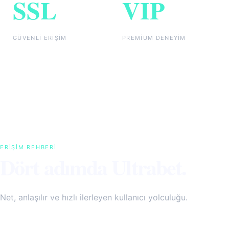
SSL
VIP
GÜVENLI ERIŞIM
PREMIUM DENEYIM
ERIŞIM REHBERI
Dört adımda Ultrabet.
Net, anlaşılır ve hızlı ilerleyen kullanıcı yolculuğu.