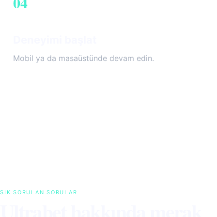
04
Deneyimi başlat
Mobil ya da masaüstünde devam edin.
SIK SORULAN SORULAR
Ultrabet hakkında merak