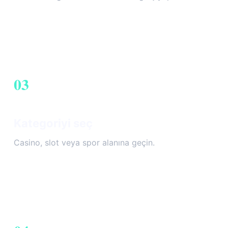
03
Kategoriyi seç
Casino, slot veya spor alanına geçin.