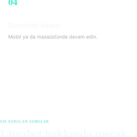
04
Deneyimi başlat
Mobil ya da masaüstünde devam edin.
SIK SORULAN SORULAR
Ultrabet hakkında merak