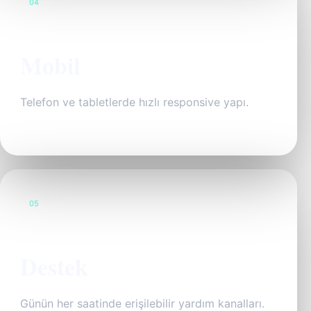
04
Mobil
Telefon ve tabletlerde hızlı responsive yapı.
05
Destek
Günün her saatinde erişilebilir yardım kanalları.