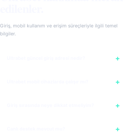
edilenler.
Giriş, mobil kullanım ve erişim süreçleriyle ilgili temel
bilgiler.
Ultrabet güncel giriş adresi nedir?
Ultrabet mobil cihazlarda çalışır mı?
Giriş sırasında neye dikkat etmeliyim?
Canlı destek mevcut mu?