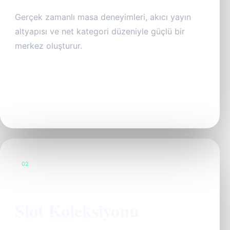
Gerçek zamanlı masa deneyimleri, akıcı yayın
altyapısı ve net kategori düzeniyle güçlü bir
merkez oluşturur.
02
Slot Koleksiyonu