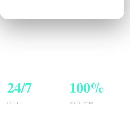
24/7
100%
DESTEK
MOBIL UYUM