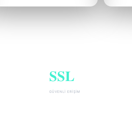
SSL
GÜVENLI ERIŞIM