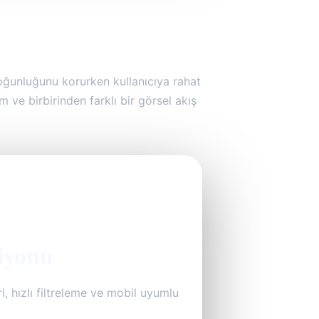
oğunluğunu korurken kullanıcıya rahat
m ve birbirinden farklı bir görsel akış
iyonu
i, hızlı filtreleme ve mobil uyumlu