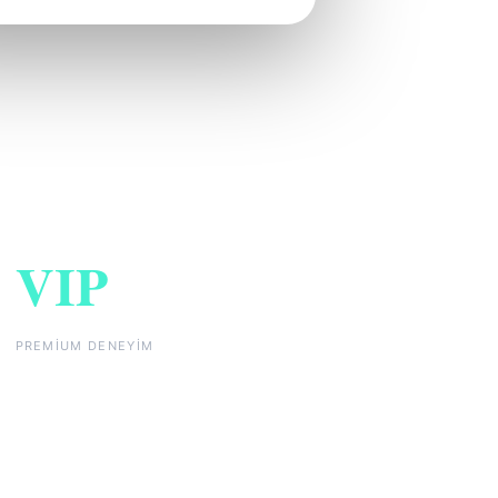
VIP
PREMIUM DENEYIM