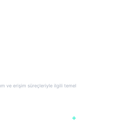
ım ve erişim süreçleriyle ilgili temel