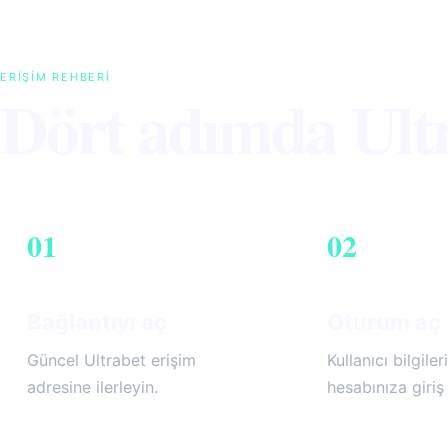
ERIŞIM REHBERI
Dört adımda Ultr
01
02
Bağlantıyı aç
Oturum aç
Güncel Ultrabet erişim
Kullanıcı bilgiler
adresine ilerleyin.
hesabınıza giriş