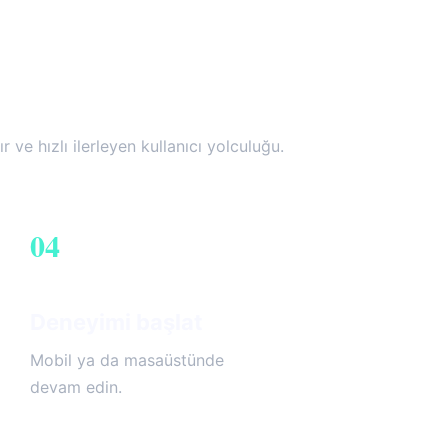
ır ve hızlı ilerleyen kullanıcı yolculuğu.
04
Deneyimi başlat
Mobil ya da masaüstünde
devam edin.