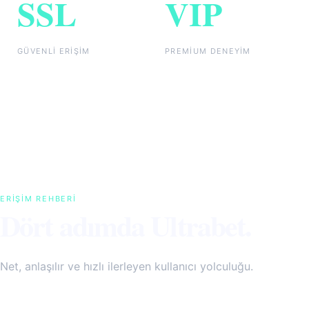
SSL
VIP
GÜVENLI ERIŞIM
PREMIUM DENEYIM
ERIŞIM REHBERI
Dört adımda Ultrabet.
Net, anlaşılır ve hızlı ilerleyen kullanıcı yolculuğu.