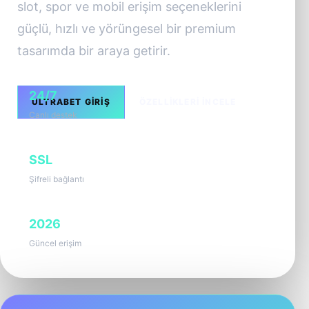
slot, spor ve mobil erişim seçeneklerini
güçlü, hızlı ve yörüngesel bir premium
tasarımda bir araya getirir.
24/7
ULTRABET GIRIŞ
ÖZELLIKLERI İNCELE
Canlı destek
SSL
Şifreli bağlantı
2026
Güncel erişim