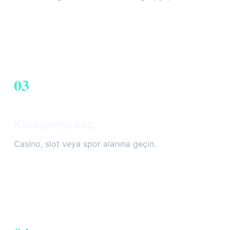
03
Kategoriyi seç
Casino, slot veya spor alanına geçin.