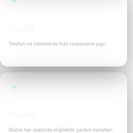
04
Mobil
Telefon ve tabletlerde hızlı responsive yapı.
05
Destek
Günün her saatinde erişilebilir yardım kanalları.