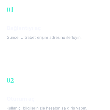
01
Bağlantıyı aç
Güncel Ultrabet erişim adresine ilerleyin.
02
Oturum aç
Kullanıcı bilgilerinizle hesabınıza giriş yapın.