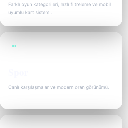
Farklı oyun kategorileri, hızlı filtreleme ve mobil
uyumlu kart sistemi.
03
Spor
Canlı karşılaşmalar ve modern oran görünümü.