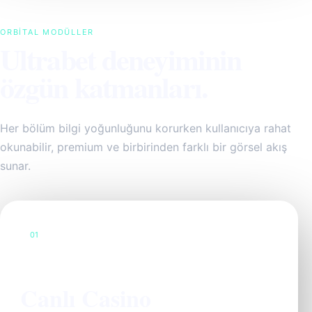
ORBITAL MODÜLLER
Ultrabet deneyiminin
özgün katmanları.
Her bölüm bilgi yoğunluğunu korurken kullanıcıya rahat
okunabilir, premium ve birbirinden farklı bir görsel akış
sunar.
01
Canlı Casino