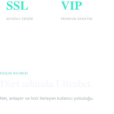
SSL
VIP
GÜVENLI ERIŞIM
PREMIUM DENEYIM
ERIŞIM REHBERI
Dört adımda Ultrabet.
Net, anlaşılır ve hızlı ilerleyen kullanıcı yolculuğu.