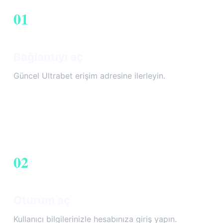
01
Bağlantıyı aç
Güncel Ultrabet erişim adresine ilerleyin.
02
Oturum aç
Kullanıcı bilgilerinizle hesabınıza giriş yapın.