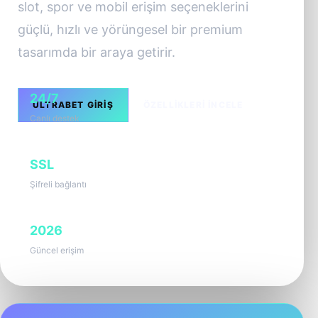
slot, spor ve mobil erişim seçeneklerini
güçlü, hızlı ve yörüngesel bir premium
tasarımda bir araya getirir.
24/7
ULTRABET GIRIŞ
ÖZELLIKLERI İNCELE
Canlı destek
SSL
Şifreli bağlantı
2026
Güncel erişim