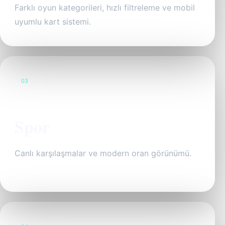
Farklı oyun kategorileri, hızlı filtreleme ve mobil
uyumlu kart sistemi.
03
Spor
Canlı karşılaşmalar ve modern oran görünümü.