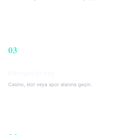
03
Kategoriyi seç
Casino, slot veya spor alanına geçin.