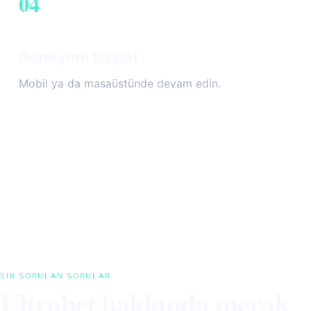
04
Deneyimi başlat
Mobil ya da masaüstünde devam edin.
SIK SORULAN SORULAR
Ultrabet hakkında merak