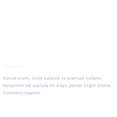
Ultrabet
Güncel erişim, mobil kullanım ve premium kullanıcı
deneyimini tek sayfada bir araya getiren özgün Orbital
Command tasarımı.