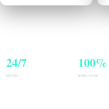
24/7
100%
DESTEK
MOBIL UYUM