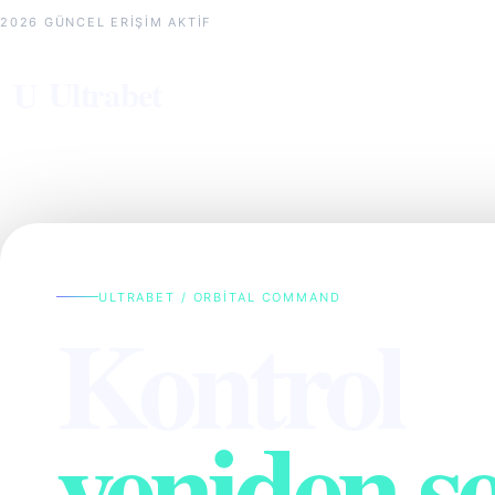
2026 GÜNCEL ERIŞIM AKTIF
Ultrabet
U
ULTRABET / ORBITAL COMMAND
Kontrol
yeniden s