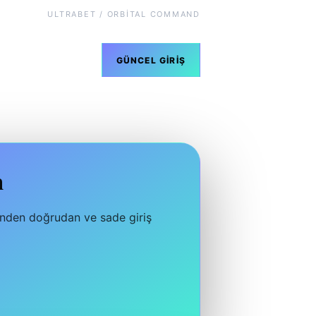
ULTRABET / ORBITAL COMMAND
GÜNCEL GIRIŞ
m
inden doğrudan ve sade giriş