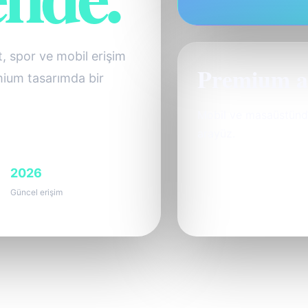
t, spor ve mobil erişim
Premium a
emium tasarımda bir
Mobil ve masaüstünde
arayüz.
2026
Güncel erişim