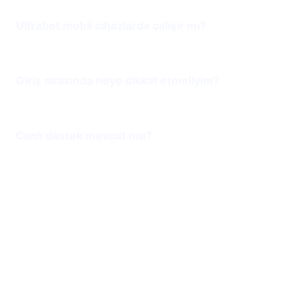
Ultrabet mobil cihazlarda çalışır mı?
Giriş sırasında neye dikkat etmeliyim?
Canlı destek mevcut mu?