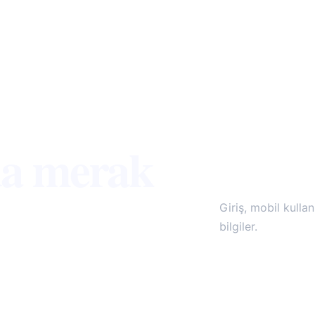
da merak
Giriş, mobil kullan
bilgiler.