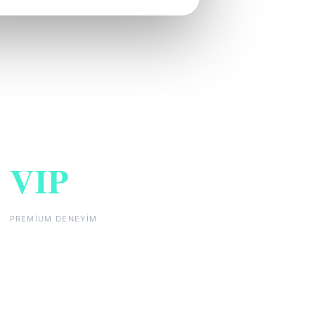
VIP
PREMIUM DENEYIM