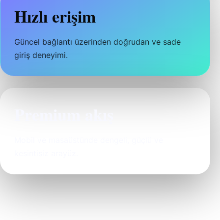
Hızlı erişim
Güncel bağlantı üzerinden doğrudan ve sade
giriş deneyimi.
Premium akış
Mobil ve masaüstünde dengeli, güçlü ve
kesintisiz arayüz.