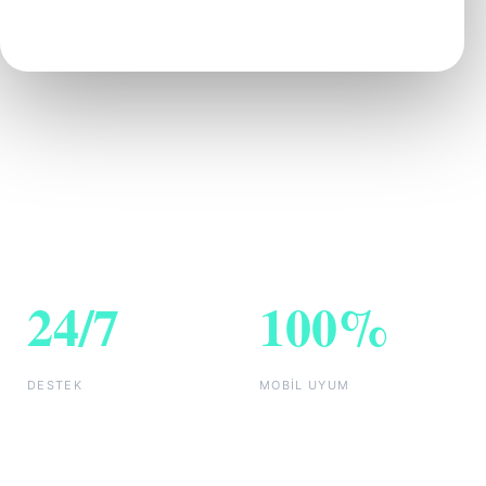
24/7
100%
DESTEK
MOBIL UYUM