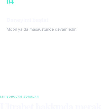
04
Deneyimi başlat
Mobil ya da masaüstünde devam edin.
SIK SORULAN SORULAR
Ultrabet hakkında merak