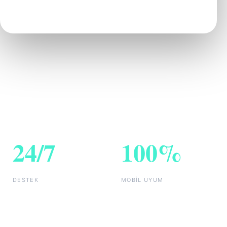
24/7
100%
DESTEK
MOBIL UYUM