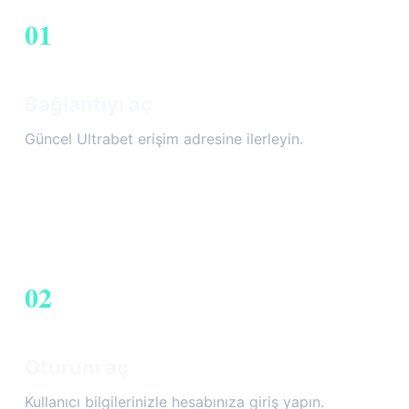
01
Bağlantıyı aç
Güncel Ultrabet erişim adresine ilerleyin.
02
Oturum aç
Kullanıcı bilgilerinizle hesabınıza giriş yapın.