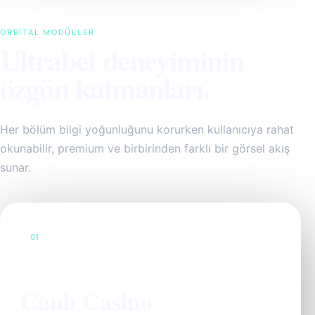
ORBITAL MODÜLLER
Ultrabet deneyiminin
özgün katmanları.
Her bölüm bilgi yoğunluğunu korurken kullanıcıya rahat
okunabilir, premium ve birbirinden farklı bir görsel akış
sunar.
01
Canlı Casino