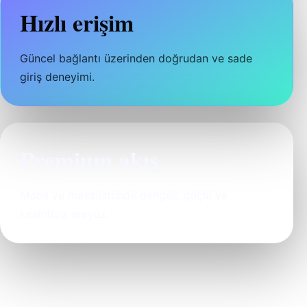
Hızlı erişim
Güncel bağlantı üzerinden doğrudan ve sade
giriş deneyimi.
Premium akış
Mobil ve masaüstünde dengeli, güçlü ve
kesintisiz arayüz.