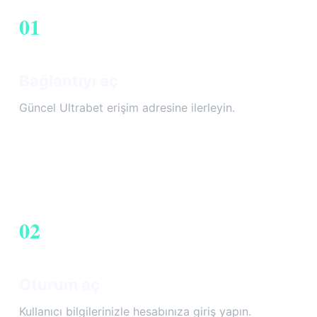
01
Bağlantıyı aç
Güncel Ultrabet erişim adresine ilerleyin.
02
Oturum aç
Kullanıcı bilgilerinizle hesabınıza giriş yapın.