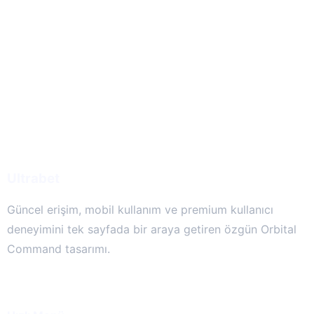
Ultrabet
Güncel erişim, mobil kullanım ve premium kullanıcı
deneyimini tek sayfada bir araya getiren özgün Orbital
Command tasarımı.