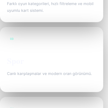
Farklı oyun kategorileri, hızlı filtreleme ve mobil
uyumlu kart sistemi.
03
Spor
Canlı karşılaşmalar ve modern oran görünümü.