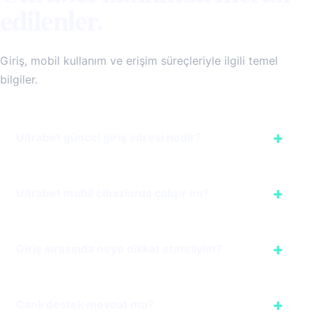
edilenler.
Giriş, mobil kullanım ve erişim süreçleriyle ilgili temel
bilgiler.
Ultrabet güncel giriş adresi nedir?
Ultrabet mobil cihazlarda çalışır mı?
Giriş sırasında neye dikkat etmeliyim?
Canlı destek mevcut mu?