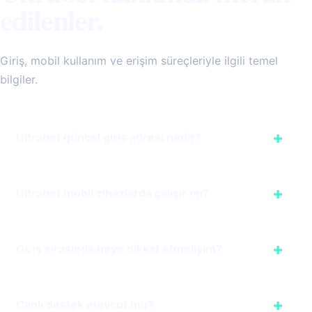
edilenler.
Giriş, mobil kullanım ve erişim süreçleriyle ilgili temel
bilgiler.
Ultrabet güncel giriş adresi nedir?
Ultrabet mobil cihazlarda çalışır mı?
Giriş sırasında neye dikkat etmeliyim?
Canlı destek mevcut mu?