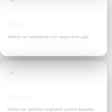
04
Mobil
Telefon ve tabletlerde hızlı responsive yapı.
05
Destek
Günün her saatinde erişilebilir yardım kanalları.