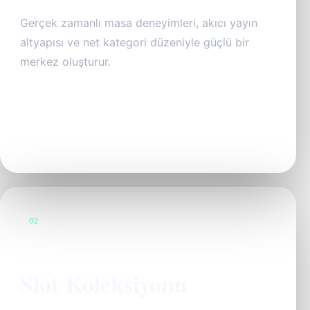
Gerçek zamanlı masa deneyimleri, akıcı yayın
altyapısı ve net kategori düzeniyle güçlü bir
merkez oluşturur.
02
Slot Koleksiyonu