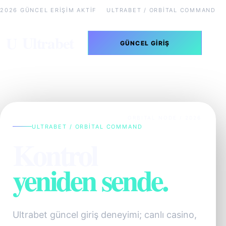
2026 GÜNCEL ERIŞIM AKTIF
ULTRABET / ORBITAL COMMAND
Ultrabet
U
GÜNCEL GIRIŞ
ULTRABET / ORBITAL COMMAND
Kontrol
yeniden sende.
Ultrabet güncel giriş deneyimi; canlı casino,