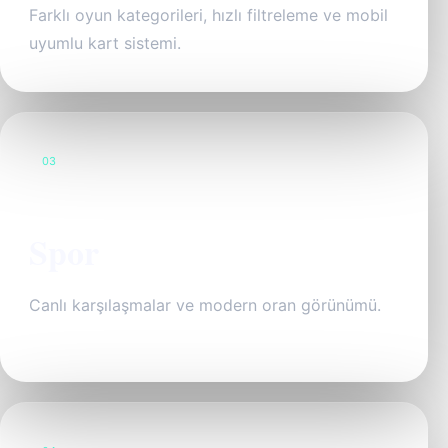
Farklı oyun kategorileri, hızlı filtreleme ve mobil
uyumlu kart sistemi.
03
Spor
Canlı karşılaşmalar ve modern oran görünümü.