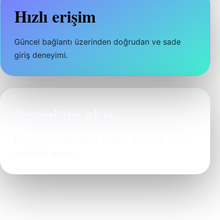
Hızlı erişim
Güncel bağlantı üzerinden doğrudan ve sade
giriş deneyimi.
Premium akış
Mobil ve masaüstünde dengeli, güçlü ve
kesintisiz arayüz.