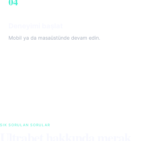
04
Deneyimi başlat
Mobil ya da masaüstünde devam edin.
SIK SORULAN SORULAR
Ultrabet hakkında merak