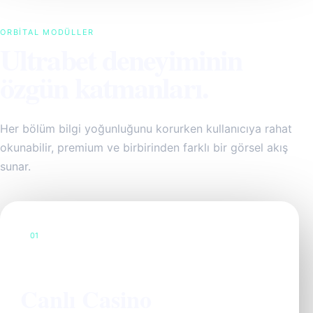
ORBITAL MODÜLLER
Ultrabet deneyiminin
özgün katmanları.
Her bölüm bilgi yoğunluğunu korurken kullanıcıya rahat
okunabilir, premium ve birbirinden farklı bir görsel akış
sunar.
01
Canlı Casino