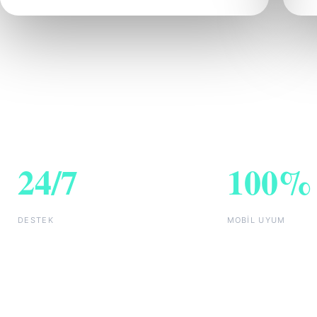
24/7
100%
DESTEK
MOBIL UYUM