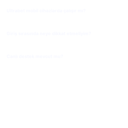
Ultrabet mobil cihazlarda çalışır mı?
Giriş sırasında neye dikkat etmeliyim?
Canlı destek mevcut mu?