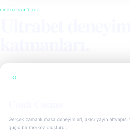
ORBITAL MODÜLLER
Ultrabet deneyim
katmanları.
01
Canlı Casino
Gerçek zamanlı masa deneyimleri, akıcı yayın altyapısı 
güçlü bir merkez oluşturur.