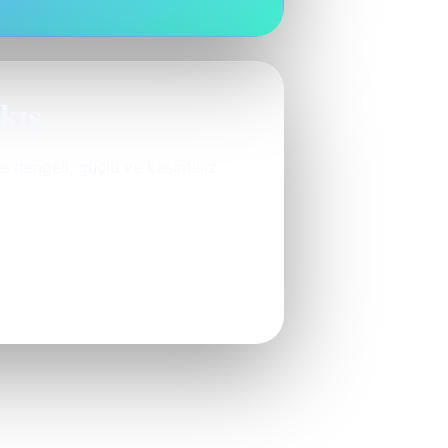
kış
 dengeli, güçlü ve kesintisiz