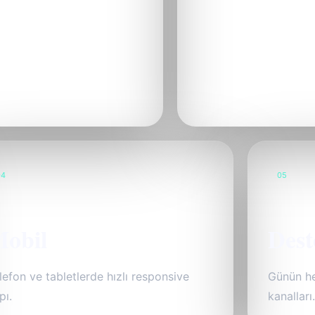
04
05
obil
Dest
lefon ve tabletlerde hızlı responsive
Günün her
pı.
kanalları.