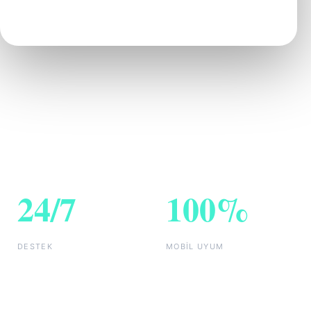
24/7
100%
DESTEK
MOBIL UYUM