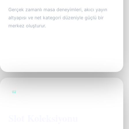
Gerçek zamanlı masa deneyimleri, akıcı yayın
altyapısı ve net kategori düzeniyle güçlü bir
merkez oluşturur.
02
Slot Koleksiyonu