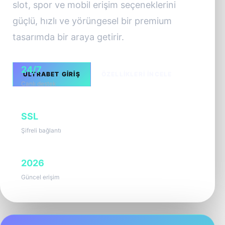
slot, spor ve mobil erişim seçeneklerini
güçlü, hızlı ve yörüngesel bir premium
tasarımda bir araya getirir.
24/7
ULTRABET GIRIŞ
ÖZELLIKLERI İNCELE
Canlı destek
SSL
Şifreli bağlantı
2026
Güncel erişim