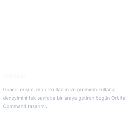
Ultrabet
Güncel erişim, mobil kullanım ve premium kullanıcı
deneyimini tek sayfada bir araya getiren özgün Orbital
Command tasarımı.