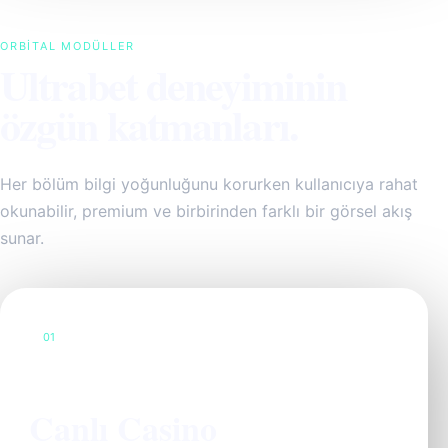
ORBITAL MODÜLLER
Ultrabet deneyiminin
özgün katmanları.
Her bölüm bilgi yoğunluğunu korurken kullanıcıya rahat
okunabilir, premium ve birbirinden farklı bir görsel akış
sunar.
01
Canlı Casino