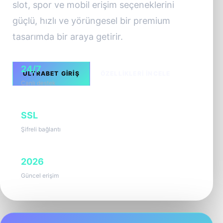
slot, spor ve mobil erişim seçeneklerini
güçlü, hızlı ve yörüngesel bir premium
tasarımda bir araya getirir.
24/7
ULTRABET GIRIŞ
ÖZELLIKLERI İNCELE
Canlı destek
SSL
Şifreli bağlantı
2026
Güncel erişim