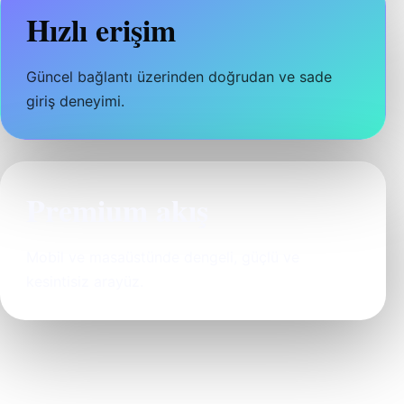
Hızlı erişim
Güncel bağlantı üzerinden doğrudan ve sade
giriş deneyimi.
Premium akış
Mobil ve masaüstünde dengeli, güçlü ve
kesintisiz arayüz.