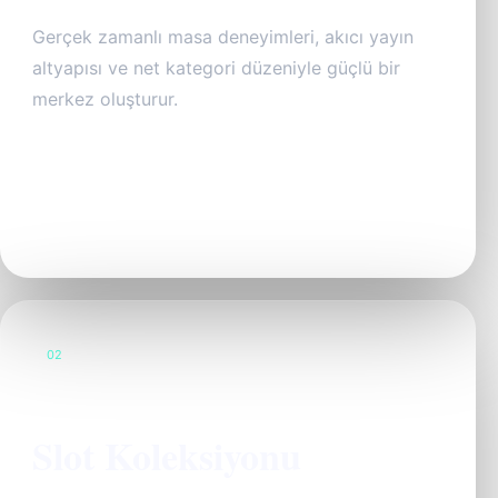
Gerçek zamanlı masa deneyimleri, akıcı yayın
altyapısı ve net kategori düzeniyle güçlü bir
merkez oluşturur.
02
Slot Koleksiyonu