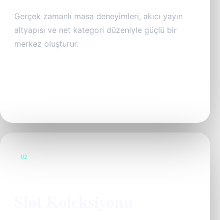
Gerçek zamanlı masa deneyimleri, akıcı yayın
altyapısı ve net kategori düzeniyle güçlü bir
merkez oluşturur.
02
Slot Koleksiyonu