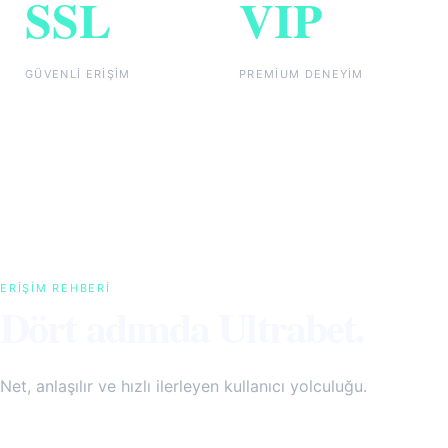
SSL
VIP
GÜVENLI ERIŞIM
PREMIUM DENEYIM
ERIŞIM REHBERI
Dört adımda Ultrabet.
Net, anlaşılır ve hızlı ilerleyen kullanıcı yolculuğu.