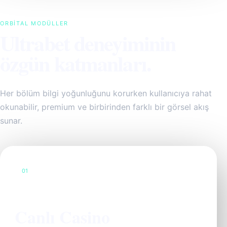
ORBITAL MODÜLLER
Ultrabet deneyiminin
özgün katmanları.
Her bölüm bilgi yoğunluğunu korurken kullanıcıya rahat
okunabilir, premium ve birbirinden farklı bir görsel akış
sunar.
01
Canlı Casino