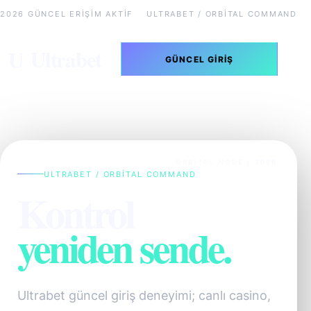
2026 GÜNCEL ERIŞIM AKTIF
ULTRABET / ORBITAL COMMAND
Ultrabet
U
GÜNCEL GIRIŞ
ULTRABET / ORBITAL COMMAND
Kontrol
yeniden sende.
Ultrabet güncel giriş deneyimi; canlı casino,