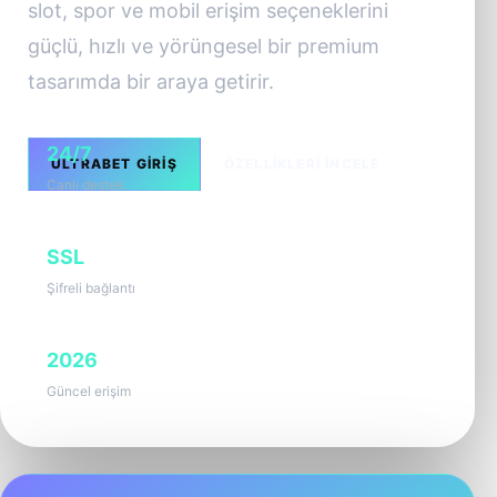
slot, spor ve mobil erişim seçeneklerini
güçlü, hızlı ve yörüngesel bir premium
tasarımda bir araya getirir.
24/7
ULTRABET GIRIŞ
ÖZELLIKLERI İNCELE
Canlı destek
SSL
Şifreli bağlantı
2026
Güncel erişim