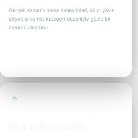
Gerçek zamanlı masa deneyimleri, akıcı yayın
altyapısı ve net kategori düzeniyle güçlü bir
merkez oluşturur.
02
Slot Koleksiyonu