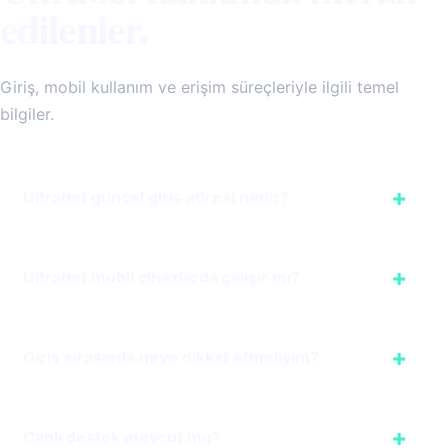
edilenler.
Giriş, mobil kullanım ve erişim süreçleriyle ilgili temel
bilgiler.
Ultrabet güncel giriş adresi nedir?
Ultrabet mobil cihazlarda çalışır mı?
Giriş sırasında neye dikkat etmeliyim?
Canlı destek mevcut mu?