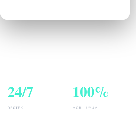
24/7
100%
DESTEK
MOBIL UYUM