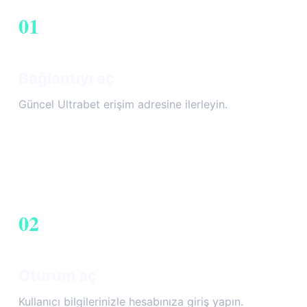
01
Bağlantıyı aç
Güncel Ultrabet erişim adresine ilerleyin.
02
Oturum aç
Kullanıcı bilgilerinizle hesabınıza giriş yapın.