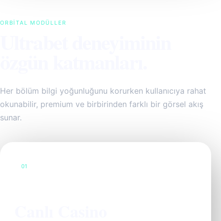
ORBITAL MODÜLLER
Ultrabet deneyiminin
özgün katmanları.
Her bölüm bilgi yoğunluğunu korurken kullanıcıya rahat
okunabilir, premium ve birbirinden farklı bir görsel akış
sunar.
01
Canlı Casino