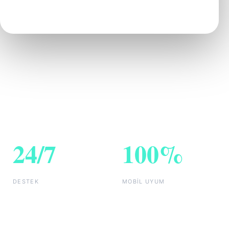
24/7
100%
DESTEK
MOBIL UYUM