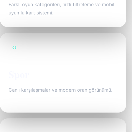
Farklı oyun kategorileri, hızlı filtreleme ve mobil
uyumlu kart sistemi.
03
Spor
Canlı karşılaşmalar ve modern oran görünümü.