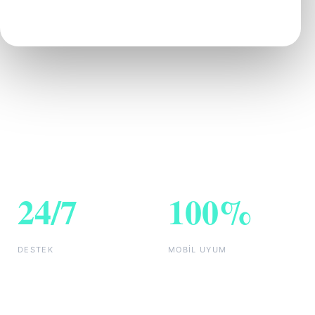
24/7
100%
DESTEK
MOBIL UYUM