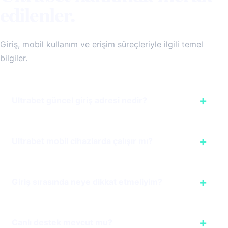
edilenler.
Giriş, mobil kullanım ve erişim süreçleriyle ilgili temel
bilgiler.
Ultrabet güncel giriş adresi nedir?
Ultrabet mobil cihazlarda çalışır mı?
Giriş sırasında neye dikkat etmeliyim?
Canlı destek mevcut mu?