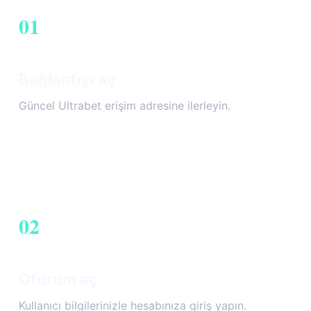
01
Bağlantıyı aç
Güncel Ultrabet erişim adresine ilerleyin.
02
Oturum aç
Kullanıcı bilgilerinizle hesabınıza giriş yapın.