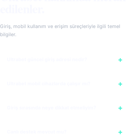
edilenler.
Giriş, mobil kullanım ve erişim süreçleriyle ilgili temel
bilgiler.
Ultrabet güncel giriş adresi nedir?
Ultrabet mobil cihazlarda çalışır mı?
Giriş sırasında neye dikkat etmeliyim?
Canlı destek mevcut mu?