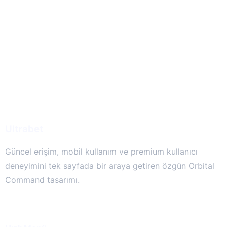
Ultrabet
Güncel erişim, mobil kullanım ve premium kullanıcı
deneyimini tek sayfada bir araya getiren özgün Orbital
Command tasarımı.