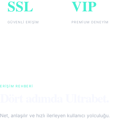
SSL
VIP
GÜVENLI ERIŞIM
PREMIUM DENEYIM
ERIŞIM REHBERI
Dört adımda Ultrabet.
Net, anlaşılır ve hızlı ilerleyen kullanıcı yolculuğu.