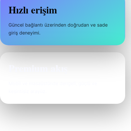
Hızlı erişim
Güncel bağlantı üzerinden doğrudan ve sade
giriş deneyimi.
Premium akış
Mobil ve masaüstünde dengeli, güçlü ve
kesintisiz arayüz.