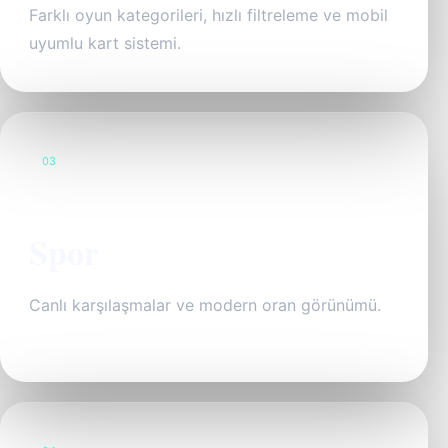
Farklı oyun kategorileri, hızlı filtreleme ve mobil
uyumlu kart sistemi.
03
Spor
Canlı karşılaşmalar ve modern oran görünümü.