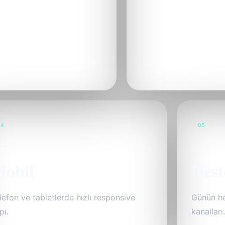
04
05
obil
Dest
lefon ve tabletlerde hızlı responsive
Günün her
pı.
kanalları.