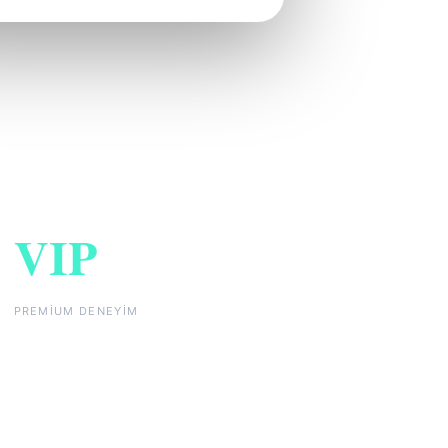
VIP
PREMIUM DENEYIM