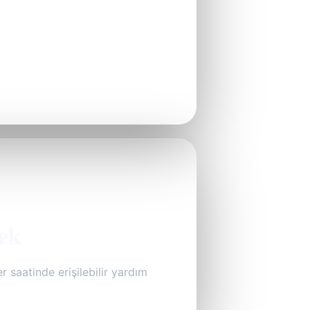
ek
 saatinde erişilebilir yardım