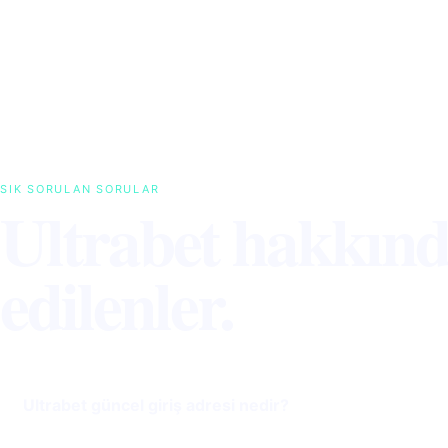
SIK SORULAN SORULAR
Ultrabet hakkın
edilenler.
Ultrabet güncel giriş adresi nedir?