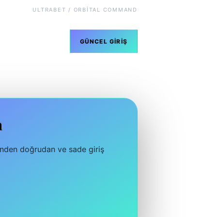
ULTRABET / ORBITAL COMMAND
GÜNCEL GIRIŞ
m
inden doğrudan ve sade giriş