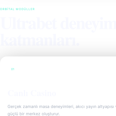
ORBITAL MODÜLLER
Ultrabet deneyim
katmanları.
01
Canlı Casino
Gerçek zamanlı masa deneyimleri, akıcı yayın altyapısı 
güçlü bir merkez oluşturur.