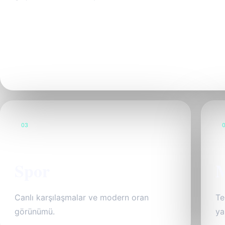
03
Spor
M
Canlı karşılaşmalar ve modern oran
Te
görünümü.
ya