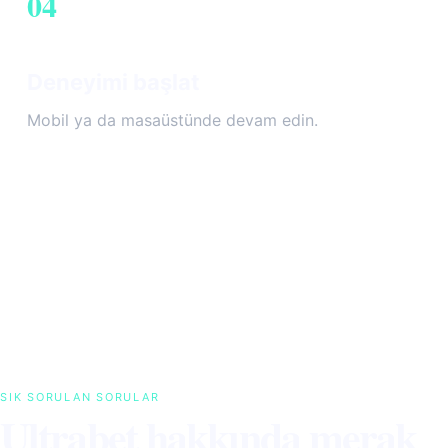
04
Deneyimi başlat
Mobil ya da masaüstünde devam edin.
SIK SORULAN SORULAR
Ultrabet hakkında merak