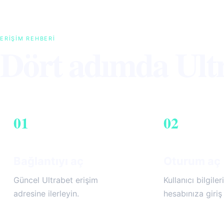
ERIŞIM REHBERI
Dört adımda Ultr
01
02
Bağlantıyı aç
Oturum aç
Güncel Ultrabet erişim
Kullanıcı bilgiler
adresine ilerleyin.
hesabınıza giriş