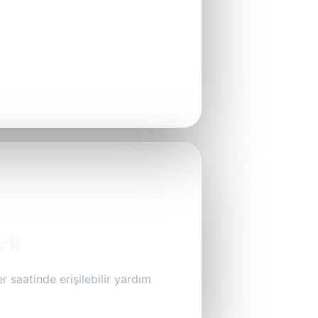
ek
 saatinde erişilebilir yardım