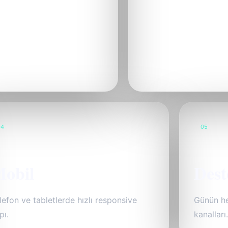
04
05
obil
Dest
lefon ve tabletlerde hızlı responsive
Günün her
pı.
kanalları.