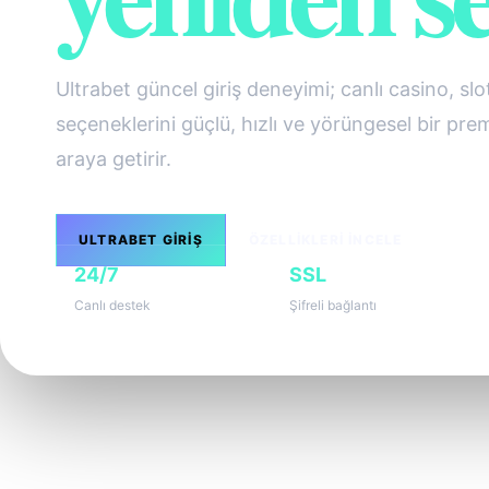
Ultrabet güncel giriş deneyimi; canlı casino, slo
seçeneklerini güçlü, hızlı ve yörüngesel bir pr
araya getirir.
ULTRABET GIRIŞ
ÖZELLIKLERI İNCELE
24/7
SSL
Canlı destek
Şifreli bağlantı