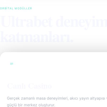
ORBITAL MODÜLLER
Ultrabet deneyim
katmanları.
01
Canlı Casino
Gerçek zamanlı masa deneyimleri, akıcı yayın altyapısı 
güçlü bir merkez oluşturur.