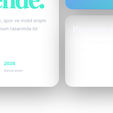
t, spor ve mobil erişim
Premium a
emium tasarımda bir
Mobil ve masaüstünde
arayüz.
2026
Güncel erişim