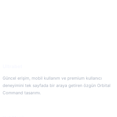
Ultrabet
Güncel erişim, mobil kullanım ve premium kullanıcı
deneyimini tek sayfada bir araya getiren özgün Orbital
Command tasarımı.