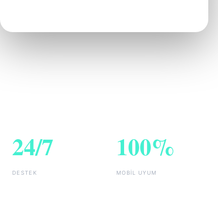
24/7
100%
DESTEK
MOBIL UYUM