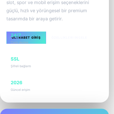
slot, spor ve mobil erişim seçeneklerini
güçlü, hızlı ve yörüngesel bir premium
tasarımda bir araya getirir.
24/7
ULTRABET GIRIŞ
ÖZELLIKLERI İNCELE
Canlı destek
SSL
Şifreli bağlantı
2026
Güncel erişim