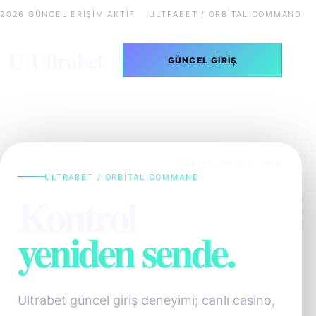
2026 GÜNCEL ERIŞIM AKTIF
ULTRABET / ORBITAL COMMAND
Ultrabet
U
GÜNCEL GIRIŞ
ULTRABET / ORBITAL COMMAND
Kontrol
yeniden sende.
Ultrabet güncel giriş deneyimi; canlı casino,