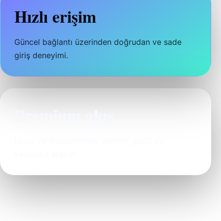
Hızlı erişim
Güncel bağlantı üzerinden doğrudan ve sade
giriş deneyimi.
Premium akış
Mobil ve masaüstünde dengeli, güçlü ve
kesintisiz arayüz.