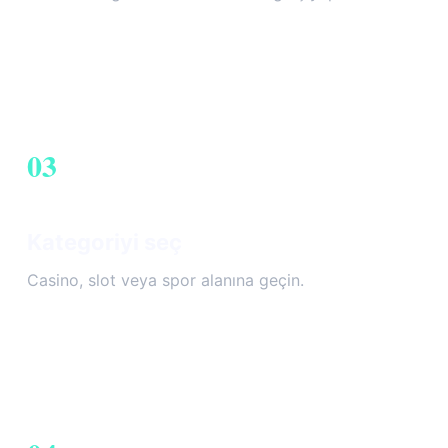
03
Kategoriyi seç
Casino, slot veya spor alanına geçin.