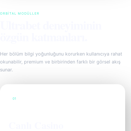
ORBITAL MODÜLLER
Ultrabet deneyiminin
özgün katmanları.
Her bölüm bilgi yoğunluğunu korurken kullanıcıya rahat
okunabilir, premium ve birbirinden farklı bir görsel akış
sunar.
01
Canlı Casino