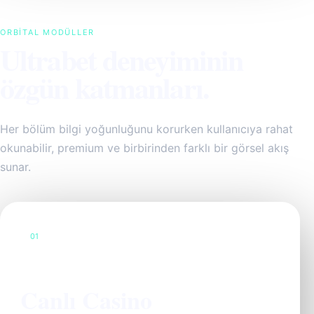
ORBITAL MODÜLLER
Ultrabet deneyiminin
özgün katmanları.
Her bölüm bilgi yoğunluğunu korurken kullanıcıya rahat
okunabilir, premium ve birbirinden farklı bir görsel akış
sunar.
01
Canlı Casino