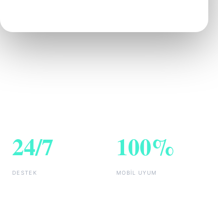
24/7
100%
DESTEK
MOBIL UYUM