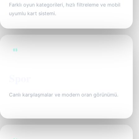
Farklı oyun kategorileri, hızlı filtreleme ve mobil
uyumlu kart sistemi.
03
Spor
Canlı karşılaşmalar ve modern oran görünümü.