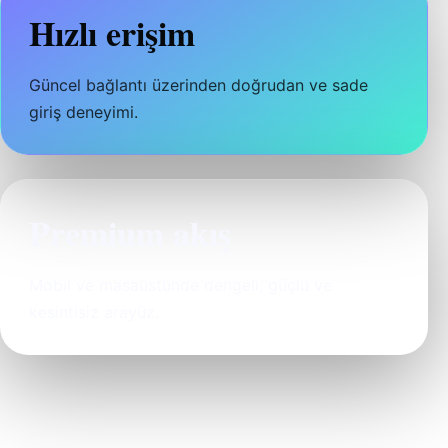
Hızlı erişim
Güncel bağlantı üzerinden doğrudan ve sade
giriş deneyimi.
Premium akış
Mobil ve masaüstünde dengeli, güçlü ve
kesintisiz arayüz.