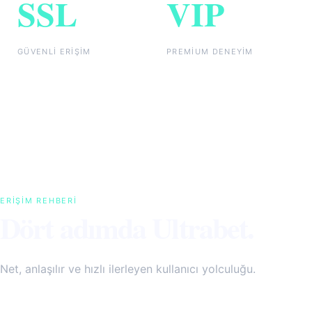
SSL
VIP
GÜVENLI ERIŞIM
PREMIUM DENEYIM
ERIŞIM REHBERI
Dört adımda Ultrabet.
Net, anlaşılır ve hızlı ilerleyen kullanıcı yolculuğu.