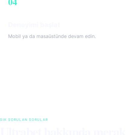
04
Deneyimi başlat
Mobil ya da masaüstünde devam edin.
SIK SORULAN SORULAR
Ultrabet hakkında merak