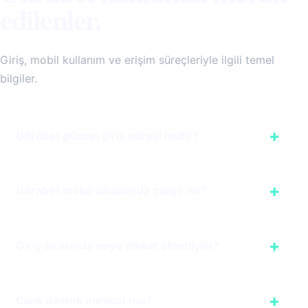
edilenler.
Giriş, mobil kullanım ve erişim süreçleriyle ilgili temel
bilgiler.
Ultrabet güncel giriş adresi nedir?
Ultrabet mobil cihazlarda çalışır mı?
Giriş sırasında neye dikkat etmeliyim?
Canlı destek mevcut mu?