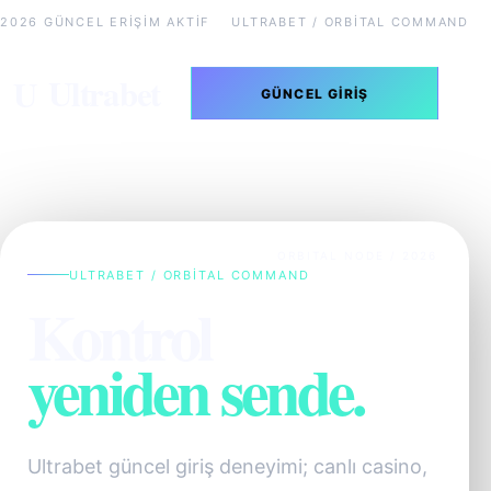
2026 GÜNCEL ERIŞIM AKTIF
ULTRABET / ORBITAL COMMAND
Ultrabet
U
GÜNCEL GIRIŞ
ULTRABET / ORBITAL COMMAND
Kontrol
yeniden sende.
Ultrabet güncel giriş deneyimi; canlı casino,