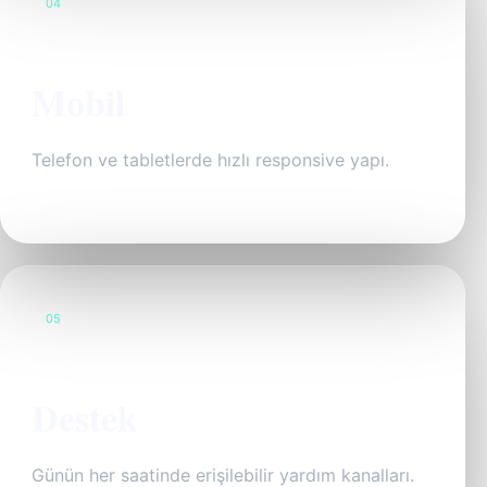
04
Mobil
Telefon ve tabletlerde hızlı responsive yapı.
05
Destek
Günün her saatinde erişilebilir yardım kanalları.