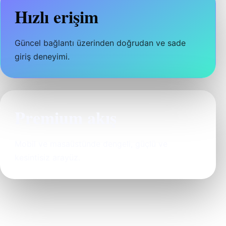
Hızlı erişim
Güncel bağlantı üzerinden doğrudan ve sade
giriş deneyimi.
Premium akış
Mobil ve masaüstünde dengeli, güçlü ve
kesintisiz arayüz.