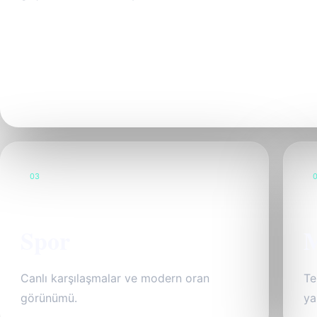
03
Spor
M
Canlı karşılaşmalar ve modern oran
Te
görünümü.
ya