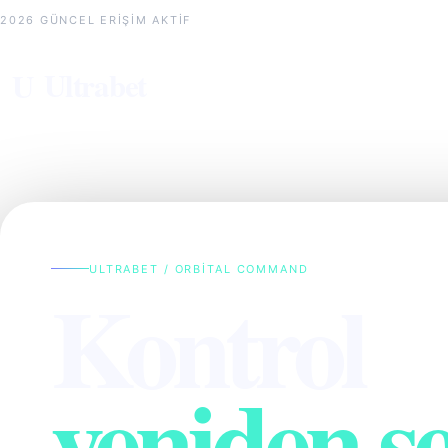
2026 GÜNCEL ERIŞIM AKTIF
Ultrabet
U
ULTRABET / ORBITAL COMMAND
Kontrol
yeniden s