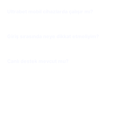
Ultrabet mobil cihazlarda çalışır mı?
Giriş sırasında neye dikkat etmeliyim?
Canlı destek mevcut mu?