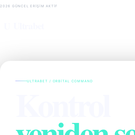
2026 GÜNCEL ERIŞIM AKTIF
Ultrabet
U
ULTRABET / ORBITAL COMMAND
Kontrol
yeniden s