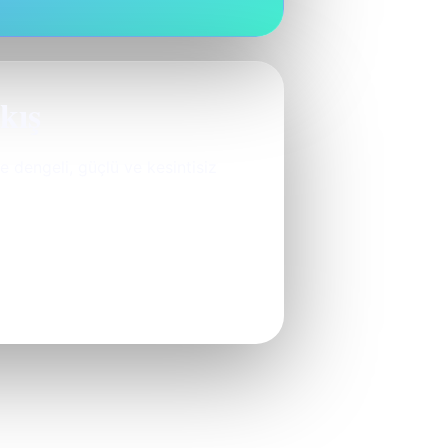
kış
 dengeli, güçlü ve kesintisiz