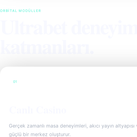
ORBITAL MODÜLLER
Ultrabet deneyim
katmanları.
01
Canlı Casino
Gerçek zamanlı masa deneyimleri, akıcı yayın altyapısı 
güçlü bir merkez oluşturur.