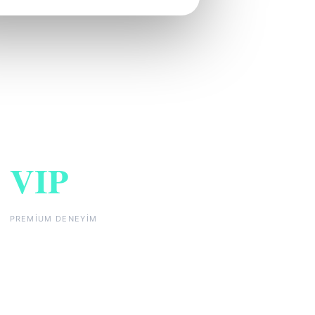
VIP
PREMIUM DENEYIM