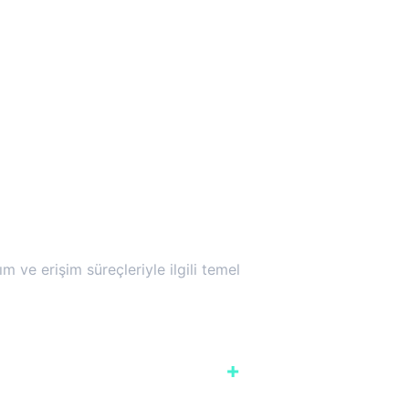
ım ve erişim süreçleriyle ilgili temel