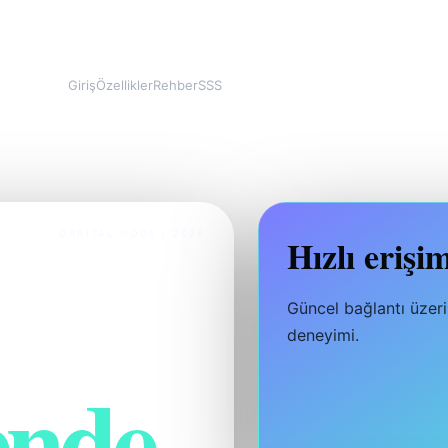
Giriş
Özellikler
Rehber
SSS
Hızlı erişi
Güncel bağlantı üzer
deneyimi.
ende.