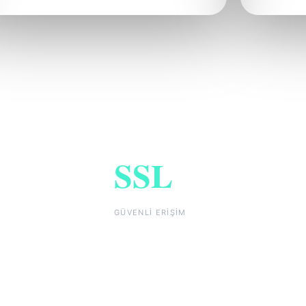
SSL
GÜVENLI ERIŞIM