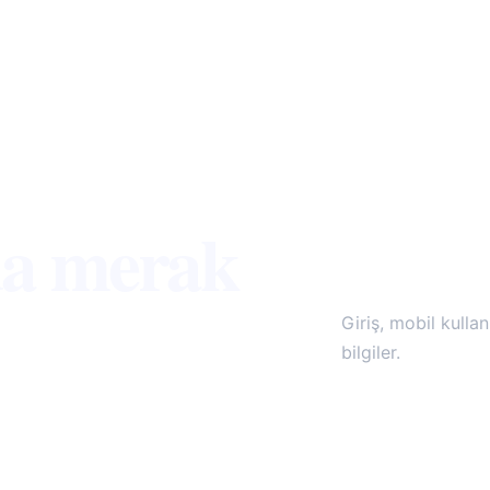
da merak
Giriş, mobil kullan
bilgiler.