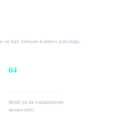
ır ve hızlı ilerleyen kullanıcı yolculuğu.
04
Deneyimi başlat
Mobil ya da masaüstünde
devam edin.