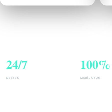
24/7
100%
DESTEK
MOBIL UYUM