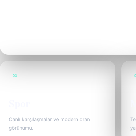
03
Spor
M
Canlı karşılaşmalar ve modern oran
Te
görünümü.
ya