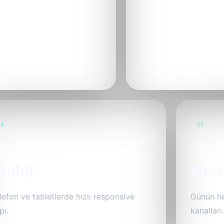
04
05
obil
Dest
lefon ve tabletlerde hızlı responsive
Günün her
pı.
kanalları.