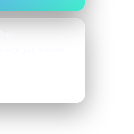
kış
 dengeli, güçlü ve kesintisiz