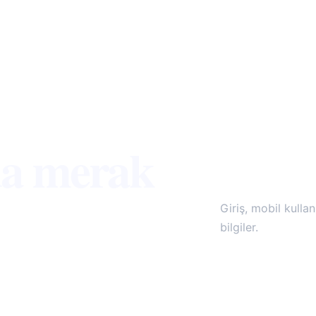
da merak
Giriş, mobil kullan
bilgiler.