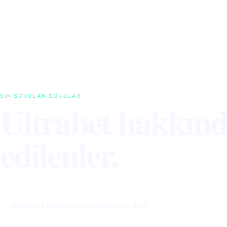
SIK SORULAN SORULAR
Ultrabet hakkın
edilenler.
Ultrabet güncel giriş adresi nedir?