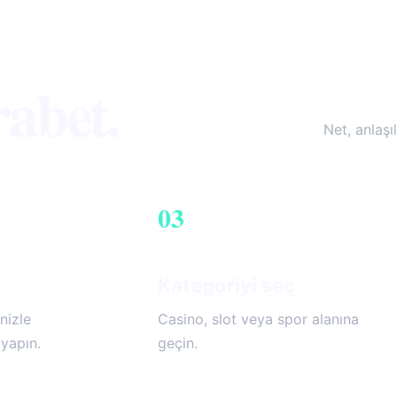
abet.
Net, anlaşıl
03
Kategoriyi seç
inizle
Casino, slot veya spor alanına
 yapın.
geçin.