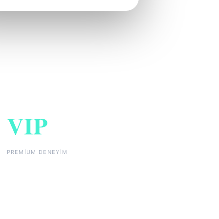
VIP
PREMIUM DENEYIM