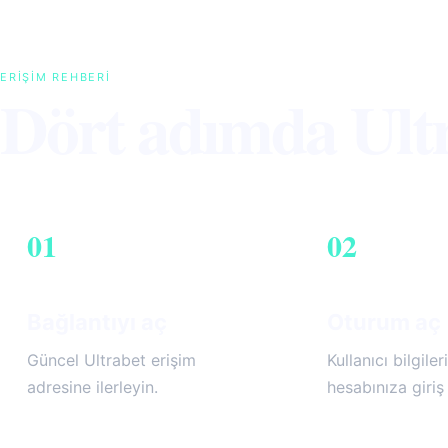
ERIŞIM REHBERI
Dört adımda Ultr
01
02
Bağlantıyı aç
Oturum aç
Güncel Ultrabet erişim
Kullanıcı bilgiler
adresine ilerleyin.
hesabınıza giriş