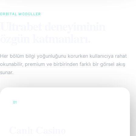
ORBITAL MODÜLLER
Ultrabet deneyiminin
özgün katmanları.
Her bölüm bilgi yoğunluğunu korurken kullanıcıya rahat
okunabilir, premium ve birbirinden farklı bir görsel akış
sunar.
01
Canlı Casino