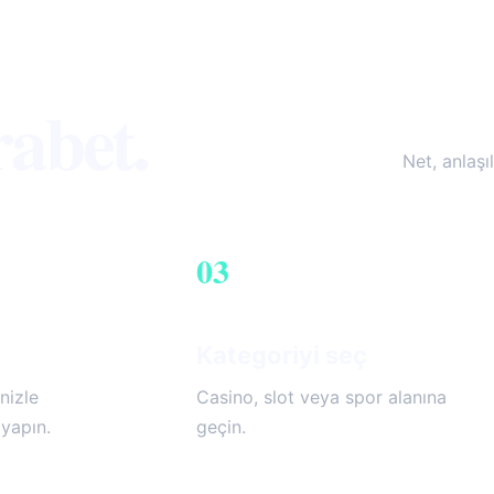
abet.
Net, anlaşıl
03
Kategoriyi seç
inizle
Casino, slot veya spor alanına
 yapın.
geçin.