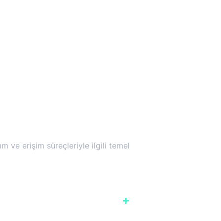
ım ve erişim süreçleriyle ilgili temel