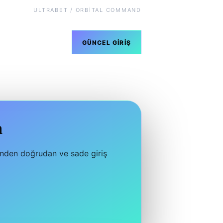
ULTRABET / ORBITAL COMMAND
GÜNCEL GIRIŞ
m
inden doğrudan ve sade giriş