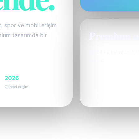
t, spor ve mobil erişim
Premium a
emium tasarımda bir
Mobil ve masaüstünde
arayüz.
2026
Güncel erişim