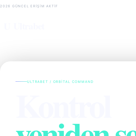
2026 GÜNCEL ERIŞIM AKTIF
Ultrabet
U
ULTRABET / ORBITAL COMMAND
Kontrol
yeniden s