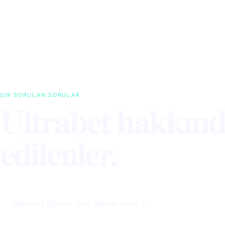
SIK SORULAN SORULAR
Ultrabet hakkın
edilenler.
Ultrabet güncel giriş adresi nedir?