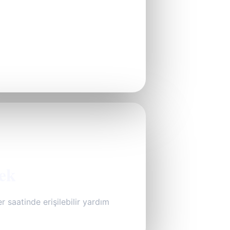
ek
 saatinde erişilebilir yardım