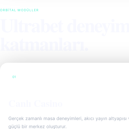
ORBITAL MODÜLLER
Ultrabet deneyim
katmanları.
01
Canlı Casino
Gerçek zamanlı masa deneyimleri, akıcı yayın altyapısı 
güçlü bir merkez oluşturur.