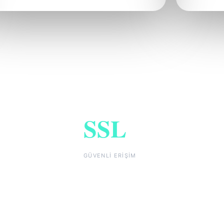
SSL
GÜVENLI ERIŞIM