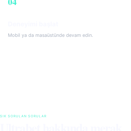
04
Deneyimi başlat
Mobil ya da masaüstünde devam edin.
SIK SORULAN SORULAR
Ultrabet hakkında merak