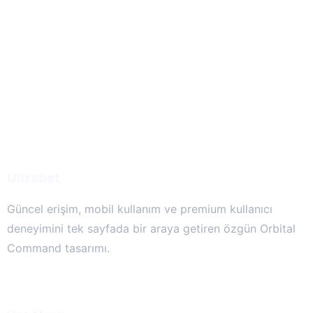
Ultrabet
Güncel erişim, mobil kullanım ve premium kullanıcı
deneyimini tek sayfada bir araya getiren özgün Orbital
Command tasarımı.