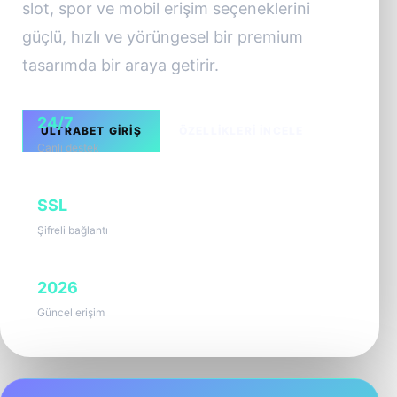
slot, spor ve mobil erişim seçeneklerini
güçlü, hızlı ve yörüngesel bir premium
tasarımda bir araya getirir.
24/7
ULTRABET GIRIŞ
ÖZELLIKLERI İNCELE
Canlı destek
SSL
Şifreli bağlantı
2026
Güncel erişim