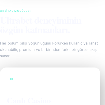
ORBITAL MODÜLLER
Ultrabet deneyiminin
özgün katmanları.
Her bölüm bilgi yoğunluğunu korurken kullanıcıya rahat
okunabilir, premium ve birbirinden farklı bir görsel akış
sunar.
01
Canlı Casino