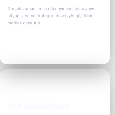
Gerçek zamanlı masa deneyimleri, akıcı yayın
altyapısı ve net kategori düzeniyle güçlü bir
merkez oluşturur.
02
Slot Koleksiyonu