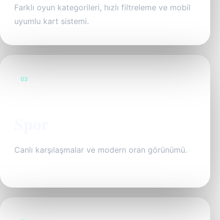
Farklı oyun kategorileri, hızlı filtreleme ve mobil
uyumlu kart sistemi.
03
Spor
Canlı karşılaşmalar ve modern oran görünümü.