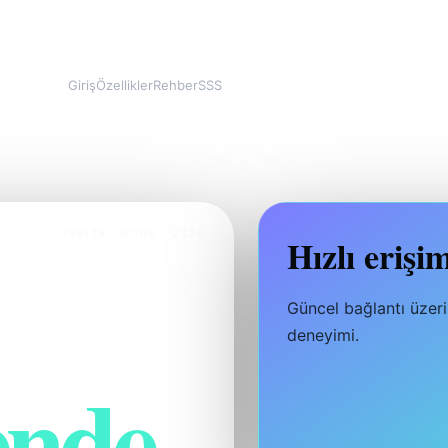
Giriş
Özellikler
Rehber
SSS
Hızlı erişi
Güncel bağlantı üzer
deneyimi.
ende.