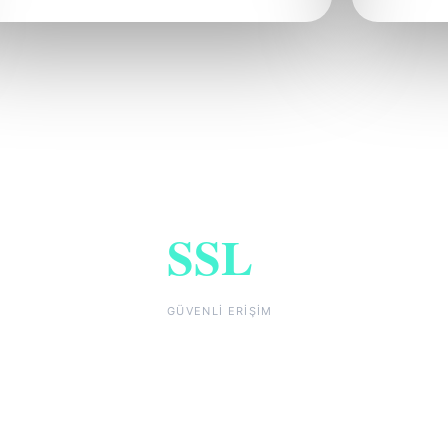
SSL
GÜVENLI ERIŞIM