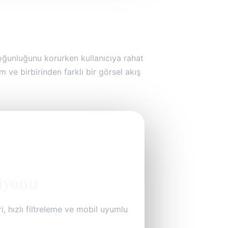
oğunluğunu korurken kullanıcıya rahat
m ve birbirinden farklı bir görsel akış
iyonu
i, hızlı filtreleme ve mobil uyumlu