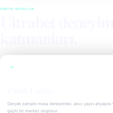
ORBITAL MODÜLLER
Ultrabet deneyim
katmanları.
01
Canlı Casino
Gerçek zamanlı masa deneyimleri, akıcı yayın altyapısı 
güçlü bir merkez oluşturur.