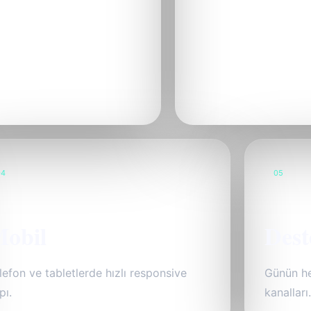
04
05
obil
Dest
lefon ve tabletlerde hızlı responsive
Günün her
pı.
kanalları.