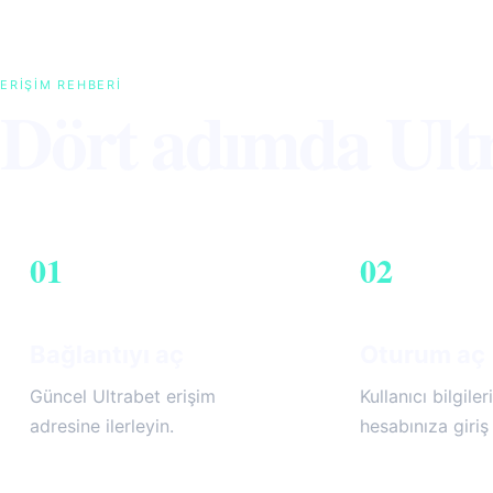
ERIŞIM REHBERI
Dört adımda Ultr
01
02
Bağlantıyı aç
Oturum aç
Güncel Ultrabet erişim
Kullanıcı bilgiler
adresine ilerleyin.
hesabınıza giriş