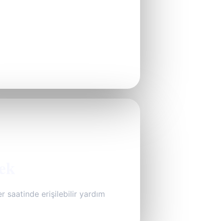
ek
 saatinde erişilebilir yardım