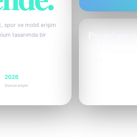
t, spor ve mobil erişim
Premium a
emium tasarımda bir
Mobil ve masaüstünde
arayüz.
2026
Güncel erişim