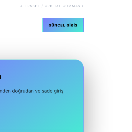
ULTRABET / ORBITAL COMMAND
GÜNCEL GIRIŞ
m
inden doğrudan ve sade giriş