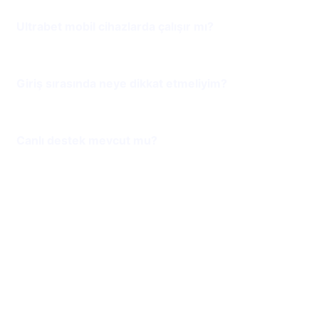
Ultrabet mobil cihazlarda çalışır mı?
Giriş sırasında neye dikkat etmeliyim?
Canlı destek mevcut mu?